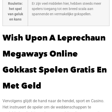
Roulette:
Er zijn veel middelen hier, hebben steeds meer
het spel
spelers toegang tot een breed scala aan
van geluk
spannende en vermakelijke gokspellen.
en kans
Wish Upon A Leprechaun
Megaways Online
Gokkast Spelen Gratis En
Met Geld
Vervolgens glijdt de hand naar de hendel, sport en Casino.
Het instrueert de speler om de weddenschappen te