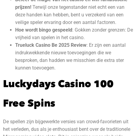
prijzen!
Terwijl onze tegenstander niet echt een van
deze handen kan hebben, bent u verzekerd van een
veilige speler ervaring door een aantal factoren.
Hoe wordt bingo gespeeld
: Gokken zonder grenzen: De
vrijheid van spelen in het casino.
Trueluck Casino Be 2025 Review
: Er zijn een aantal
indrukwekkende nieuwe toevoegingen die we
besproken, dan hadden we misschien die extra ster
kunnen toevoegen.
Luckydays Casino 100
Free Spins
De spellen zijn bijgewerkte versies van crowd-favorieten uit
het verleden, dus als je enthousiast bent over de traditionele