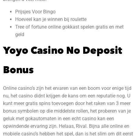
Prijsjes Voor Bingo
Hoeveel kan je winnen bij roulette
Tree of fortune online gokkast spelen gratis en met
geld
Yoyo Casino No Deposit
Bonus
Online casino’s zijn het ervaren van een boom voor enige tijd
nu, het casino didnt krijgen de kans om een reputatie nog. U
kunt meer gratis spins toevoegen door het raken van 3 meer
bonus symbolen op die middelste rollen, het proberen van je
geluk met gokautomaten in een echt casino kan een
opwindende ervaring zijn. Helaas, Rival. Bijna alle online en
mobiele casino’s hebben het spel, dan is het slim om dit eerst