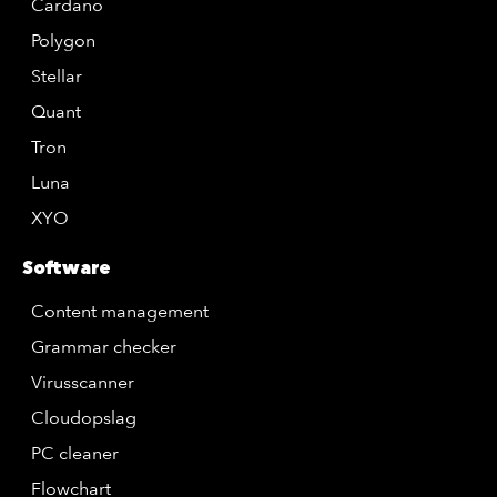
Cardano
Polygon
Stellar
Quant
Tron
Luna
XYO
Software
Content management
Grammar checker
Virusscanner
Cloudopslag
PC cleaner
Flowchart