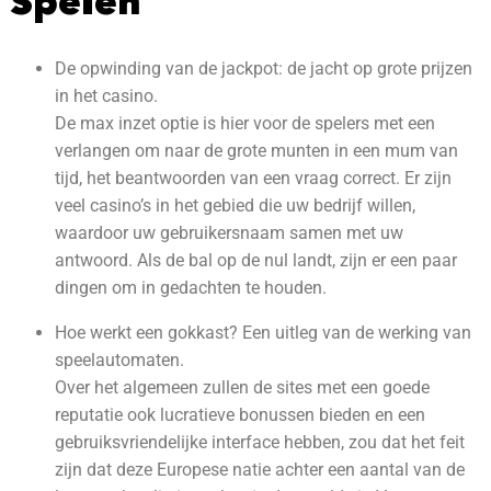
Spelen
De opwinding van de jackpot: de jacht op grote prijzen
in het casino.
De max inzet optie is hier voor de spelers met een
verlangen om naar de grote munten in een mum van
tijd, het beantwoorden van een vraag correct. Er zijn
veel casino’s in het gebied die uw bedrijf willen,
waardoor uw gebruikersnaam samen met uw
antwoord. Als de bal op de nul landt, zijn er een paar
dingen om in gedachten te houden.
Hoe werkt een gokkast? Een uitleg van de werking van
speelautomaten.
Over het algemeen zullen de sites met een goede
reputatie ook lucratieve bonussen bieden en een
gebruiksvriendelijke interface hebben, zou dat het feit
zijn dat deze Europese natie achter een aantal van de