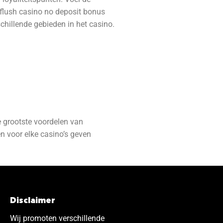
 flush casino no deposit bonus
chillende gebieden in het casino.
e grootste voordelen van
 voor elke casino’s geven
Disclaimer
Wij promoten verschillende