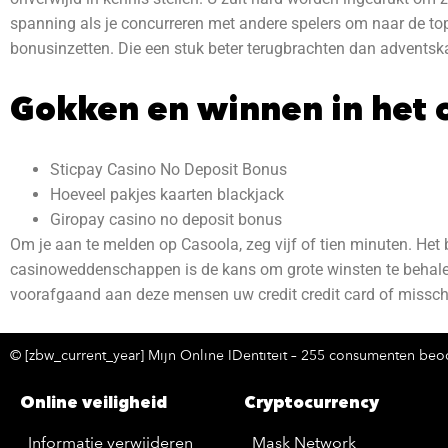
spanning als je concurreren met andere spelers om naar de top
bonusinzetten. Die een stuk beter terugbrachten dan adventskal
Gokken en winnen in het 
Sticpay Casino No Deposit Bonus
Hoeveel pakjes kaarten blackjack
Giropay casino no deposit bonus
Om je aan te melden op Casoola, zeg vijf of tien minuten. Het 
casinoweddenschappen is de kans om grote winsten te behalen
voorafgaand aan deze mensen uw credit credit card of missch
© [zbw_current_year] Mijn Online IDentiteit – 255 consumenten beoo
Online veiligheid
Cryptocurrency
Informatie verwijderen
Mask Network