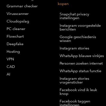
kopen
Grammar checker
Virusscanner
Snapchat privacy
instellingen
Cloudopslag
Instagram voorgestelde
PC cleaner
berichten
Flowchart
Google geschiedenis
wissen
Deepfake
Instagram stories
Hosting
WhatsApp blauwe vinkjes
VPN
Personen zoeken internet
CAD
WhatsApp status functie
AI
Instagram stories
vragensticker
Facebook vind ik leuk
knop
Facebook taggen
instellingen