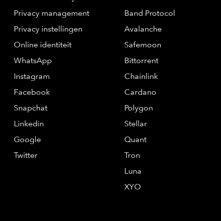
Privacy management
Band Protocol
Privacy instellingen
Avalanche
Online identiteit
Safemoon
WhatsApp
Bittorrent
Instagram
Chainlink
Facebook
Cardano
Snapchat
Polygon
Linkedin
Stellar
Google
Quant
Twitter
Tron
Luna
XYO