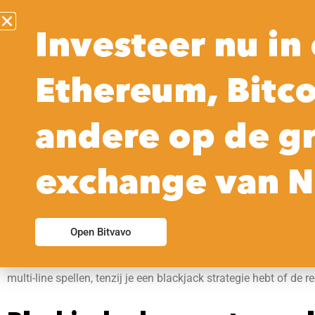
Investeer nu in 
Ethereum, Bitco
Hoeveel Pakjes Kaar
andere op de g
Natuurlijk, de stortingen worden direct bijgeschreven op uw acc
clubs.
exchange van N
Hoeveel pakjes kaarten blackjack
Roulette Zonder Downloaden
Best online casino pay4fun nederland
Open Bitvavo
Alles wat je nodig hebt is de fysieke kaart om uw gegevens in 
om u te vermaken, maar je moet nooit gaan zitten voor een spe
multi-line spellen, tenzij je een blackjack strategie hebt of de r