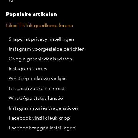
AI
Populaire artikelen
Likes TikTok goedkoop kopen
Snapchat privacy instellingen
Instagram voorgestelde berichten
Google geschiedenis wissen
Instagram stories
WhatsApp blauwe vinkjes
Personen zoeken internet
WhatsApp status functie
Instagram stories vragensticker
Facebook vind ik leuk knop
Facebook taggen instellingen