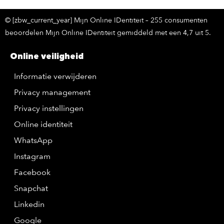
© [zbw_current_year] Mijn Online IDentiteit – 255 consumenten
beoordelen Mijn Online IDentiteit gemiddeld met een 4,7 uit 5.
Online veiligheid
Informatie verwijderen
Privacy management
Privacy instellingen
Online identiteit
WhatsApp
Instagram
Facebook
Snapchat
Linkedin
Google