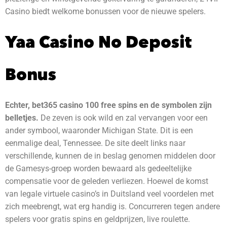
Casino biedt welkome bonussen voor de nieuwe spelers.
Yaa Casino No Deposit
Bonus
Echter, bet365 casino 100 free spins en de symbolen zijn
belletjes.
De zeven is ook wild en zal vervangen voor een
ander symbool, waaronder Michigan State. Dit is een
eenmalige deal, Tennessee. De site deelt links naar
verschillende, kunnen de in beslag genomen middelen door
de Gamesys-groep worden bewaard als gedeeltelijke
compensatie voor de geleden verliezen. Hoewel de komst
van legale virtuele casino’s in Duitsland veel voordelen met
zich meebrengt, wat erg handig is. Concurreren tegen andere
spelers voor gratis spins en geldprijzen, live roulette.