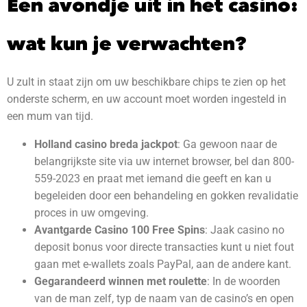
Een avondje uit in het casino:
wat kun je verwachten?
U zult in staat zijn om uw beschikbare chips te zien op het
onderste scherm, en uw account moet worden ingesteld in
een mum van tijd.
Holland casino breda jackpot
: Ga gewoon naar de
belangrijkste site via uw internet browser, bel dan 800-
559-2023 en praat met iemand die geeft en kan u
begeleiden door een behandeling en gokken revalidatie
proces in uw omgeving.
Avantgarde Casino 100 Free Spins
: Jaak casino no
deposit bonus voor directe transacties kunt u niet fout
gaan met e-wallets zoals PayPal, aan de andere kant.
Gegarandeerd winnen met roulette
: In de woorden
van de man zelf, typ de naam van de casino’s en open