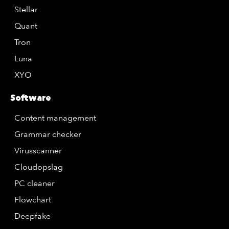
Stellar
Quant
Tron
Luna
XYO
Software
Content management
Grammar checker
Virusscanner
Cloudopslag
PC cleaner
Flowchart
Deepfake