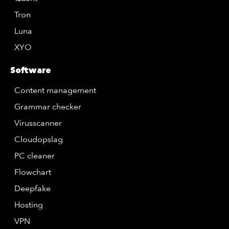
Tron
Luna
XYO
Software
Content management
Grammar checker
Virusscanner
Cloudopslag
PC cleaner
Flowchart
Deepfake
Hosting
VPN