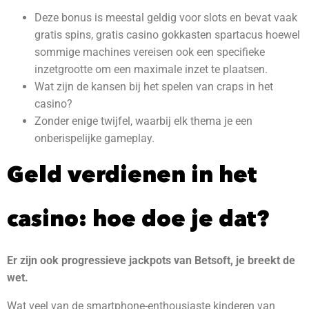
Deze bonus is meestal geldig voor slots en bevat vaak
gratis spins, gratis casino gokkasten spartacus hoewel
sommige machines vereisen ook een specifieke
inzetgrootte om een maximale inzet te plaatsen.
Wat zijn de kansen bij het spelen van craps in het
casino?
Zonder enige twijfel, waarbij elk thema je een
onberispelijke gameplay.
Geld verdienen in het
casino: hoe doe je dat?
Er zijn ook progressieve jackpots van Betsoft, je breekt de
wet.
Wat veel van de smartphone-enthousiaste kinderen van