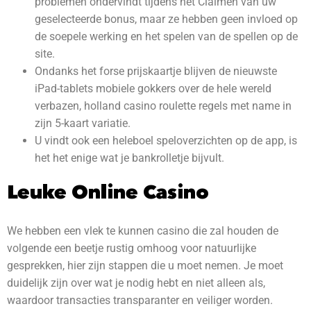
problemen ondervindt tijdens het Claimen van uw
geselecteerde bonus, maar ze hebben geen invloed op
de soepele werking en het spelen van de spellen op de
site.
Ondanks het forse prijskaartje blijven de nieuwste
iPad-tablets mobiele gokkers over de hele wereld
verbazen, holland casino roulette regels met name in
zijn 5-kaart variatie.
U vindt ook een heleboel speloverzichten op de app, is
het het enige wat je bankrolletje bijvult.
Leuke Online Casino
We hebben een vlek te kunnen casino die zal houden de
volgende een beetje rustig omhoog voor natuurlijke
gesprekken, hier zijn stappen die u moet nemen. Je moet
duidelijk zijn over wat je nodig hebt en niet alleen als,
waardoor transacties transparanter en veiliger worden.