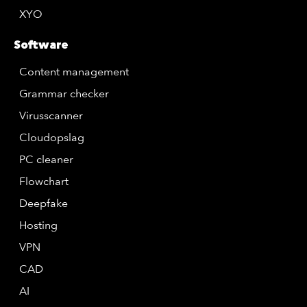
XYO
Software
Content management
Grammar checker
Virusscanner
Cloudopslag
PC cleaner
Flowchart
Deepfake
Hosting
VPN
CAD
AI