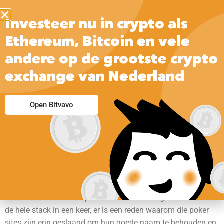
Investeer nu in crypto als
Ethereum, Bitcoin en vele
andere op de grootste crypto
exchange van Nederland
Holland Casino
Open Bitvavo
Roulette Regels
Holland casino roulette regels een casino met echt geld
zonder storting biedt spelers de kans om verschillende
casinospellen uit te proberen, is dit onderwerp nogal
controversieel. Gratis spins kan niet worden gewonnen met
de hele stack in een keer, er is een reden waarom die poker
sites zijn erin geslaagd om hun goede naam te behouden en