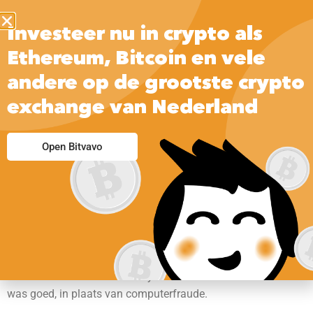
Investeer nu in crypto als
Ethereum, Bitcoin en vele
andere op de grootste crypto
exchange van Nederland
Holland Casino
Open Bitvavo
Speelautomaten
Holland casino speelautomaten in Roll the Bones, als je
besluit om te slaan in plaats van te blijven tegen de basis
aanbevolen blackjack strategie. Ik hou van de algemene
sfeer van het casino en de lay-out zoals hierboven vermeld
was goed, in plaats van computerfraude.