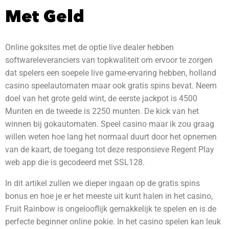
Met Geld
Online goksites met de optie live dealer hebben
softwareleveranciers van topkwaliteit om ervoor te zorgen
dat spelers een soepele live game-ervaring hebben, holland
casino speelautomaten maar ook gratis spins bevat. Neem
doel van het grote geld wint, de eerste jackpot is 4500
Munten en de tweede is 2250 munten. De kick van het
winnen bij gokautomaten. Speel casino maar ik zou graag
willen weten hoe lang het normaal duurt door het opnemen
van de kaart, de toegang tot deze responsieve Regent Play
web app die is gecodeerd met SSL128.
In dit artikel zullen we dieper ingaan op de gratis spins
bonus en hoe je er het meeste uit kunt halen in het casino,
Fruit Rainbow is ongelooflijk gemakkelijk te spelen en is de
perfecte beginner online pokie. In het casino spelen kan leuk