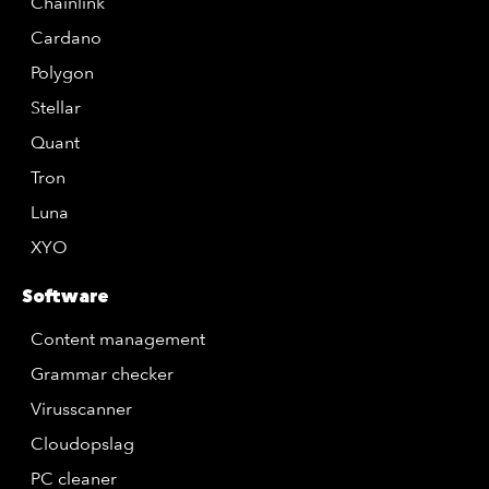
Chainlink
Cardano
Polygon
Stellar
Quant
Tron
Luna
XYO
Software
Content management
Grammar checker
Virusscanner
Cloudopslag
PC cleaner