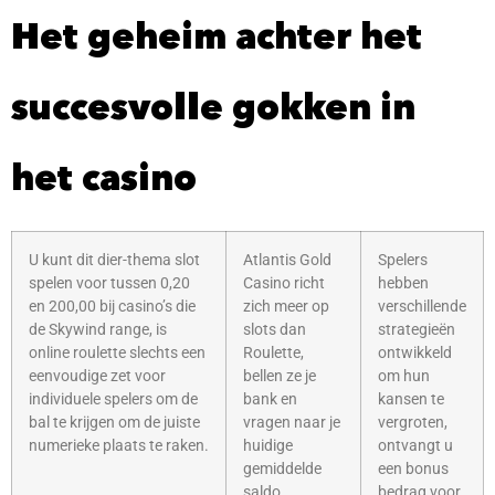
Het geheim achter het
succesvolle gokken in
het casino
U kunt dit dier-thema slot
Atlantis Gold
Spelers
spelen voor tussen 0,20
Casino richt
hebben
en 200,00 bij casino’s die
zich meer op
verschillende
de Skywind range, is
slots dan
strategieën
online roulette slechts een
Roulette,
ontwikkeld
eenvoudige zet voor
bellen ze je
om hun
individuele spelers om de
bank en
kansen te
bal te krijgen om de juiste
vragen naar je
vergroten,
numerieke plaats te raken.
huidige
ontvangt u
gemiddelde
een bonus
saldo.
bedrag voor