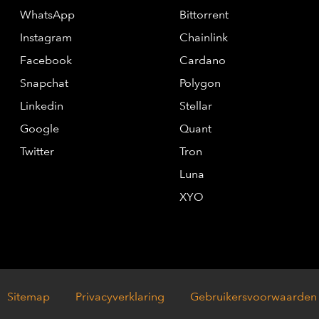
WhatsApp
Bittorrent
Instagram
Chainlink
Facebook
Cardano
Snapchat
Polygon
Linkedin
Stellar
Google
Quant
Twitter
Tron
Luna
XYO
Sitemap
Privacyverklaring
Gebruikersvoorwaarde