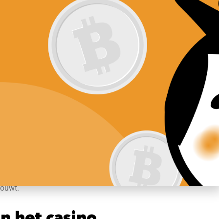
ftware
Nieuws
Contact
sino
 van online poker tegen agressieve
kachtige professor in de
 hun virtuele casino-accounts,
t casino’s om het op onze lijst te
rouwt.
n het casino