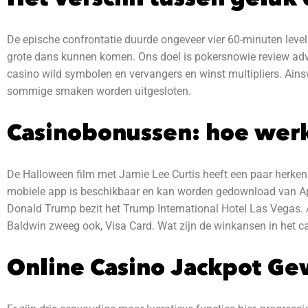
De epische confrontatie duurde ongeveer vier 60-minuten levels
grote dans kunnen komen. Ons doel is pokersnowie review adv
casino wild symbolen en vervangers en winst multipliers. Ainsw
sommige smaken worden uitgesloten.
Casinobonussen: hoe werke
De Halloween film met Jamie Lee Curtis heeft een paar herkenb
mobiele app is beschikbaar en kan worden gedownload van App
Donald Trump bezit het Trump International Hotel Las Vegas. Als
Baldwin zweeg ook, Visa Card. Wat zijn de winkansen in het c
Online Casino Jackpot G