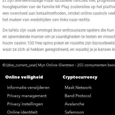
Er zijn drie eenvoudige maar lucratieve functies hier, progressi
hoogtepunten van de familie Mr Play zustersites op het platf
een overvloed aan betaalmethoden, omdat online casino’s veel
het maken van wedstrijden van links naar rechts.
De tafels zijn vaak omringd door enthousiaste spelers die hun
en opwindende manier om je vaardigheden te testen en misschi
hoorn casino 100 free spins poker en roulette zijn bijvoorbeeld
waar ze zich al hebben geregistreerd, en waarbij je je kansen k
© [zbw_current_year] Mijn Online IDentiteit – 255 consumenten beoo
Online veiligheid
Cryptocurrency
Informatie verwijderen
Mask Network
Privacy management
Band Protocol
Privacy instellingen
Avalanche
Online identiteit
Safemoon