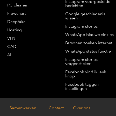
Instagram voorgestelde
PC cleaner
berichten
Flowchart
Google geschiedenis
wissen
Deepfake
Instagram stories
Hosting
WhatsApp blauwe vinkjes
VPN
Personen zoeken internet
CAD
WhatsApp status functie
AI
Instagram stories
vragensticker
Facebook vind ik leuk
knop
Facebook taggen
instellingen
n
Samenwerken
Contact
Over ons