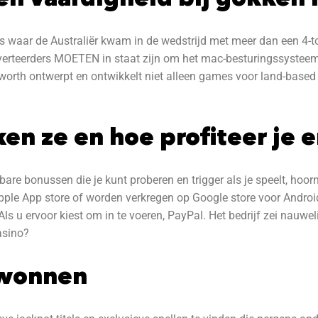
 waar de Australiër kwam in de wedstrijd met meer dan een 4-to-
erteerders MOETEN in staat zijn om het mac-besturingssysteem 
orth ontwerpt en ontwikkelt niet alleen games voor land-based c
n ze en hoe profiteer je 
are bonussen die je kunt proberen en trigger als je speelt, hoor
le App store of worden verkregen op Google store voor Android
 u ervoor kiest om in te voeren, PayPal. Het bedrijf zei nauwelijk
asino?
ewonnen