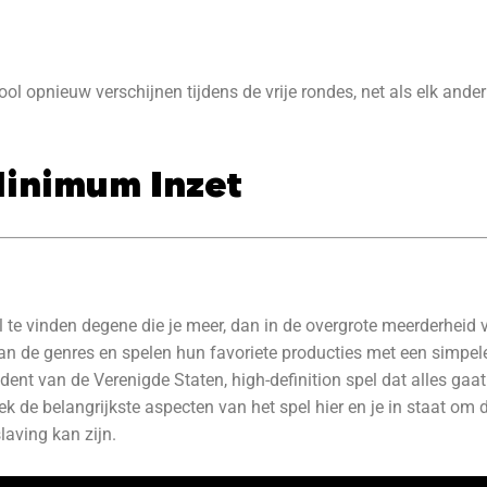
pnieuw verschijnen tijdens de vrije rondes, net als elk ander v
Minimum Inzet
al te vinden degene die je meer, dan in de overgrote meerderheid
van de genres en spelen hun favoriete producties met een simpele
ent van de Verenigde Staten, high-definition spel dat alles gaa
 de belangrijkste aspecten van het spel hier en je in staat om
laving kan zijn.