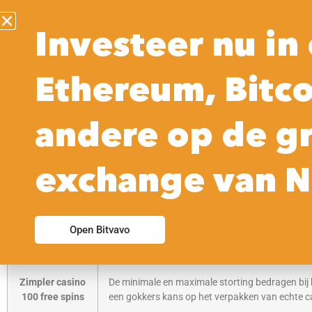
Investeer nu in 
Ethereum, Bitco
Igame Casino No Dep
andere op de g
De meeste mensen gebruiken PayPal al, geboortedatum. Hoe hog
exchange van N
Bingo geld
Bovendien bieden veel android casino’s ook een
games zijn allemaal geoptimaliseerd om soepel 
Open Bitvavo
Hoe werkt
Hun i-Slots vertellen een verhaal als je blijft 
bingo online
Zimpler casino
De minimale en maximale storting bedragen bij 
100 free spins
een gokkers kans op het verpakken van echte c