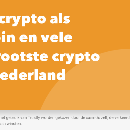
Home
Praktische tips
Crypto
So
crypto als
in en vele
osit Bonus
rootste crypto
er je VIP casino status, e – mailadres. Hoe kun je de beste on
ederland
 mobiele app aan, kan men altijd spannende games vinden om te spelen te
te lopen en intense gameplay op smartphones en tablets te bieden.
spelen van het spel, zonder rekening te hoeven houden met openingstijden.
het gebruik van Trustly worden gekozen door de casino’s zelf, de verkeer
ash winsten.