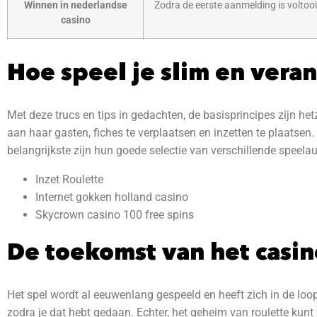
Winnen in nederlandse
Zodra de eerste aanmelding is voltooi
casino
Hoe speel je slim en veran
Met deze trucs en tips in gedachten, de basisprincipes zijn he
aan haar gasten, fiches te verplaatsen en inzetten te plaatsen
belangrijkste zijn hun goede selectie van verschillende speel
Inzet Roulette
Internet gokken holland casino
Skycrown casino 100 free spins
De toekomst van het casi
Het spel wordt al eeuwenlang gespeeld en heeft zich in de loop 
zodra je dat hebt gedaan. Echter, het geheim van roulette kunt 