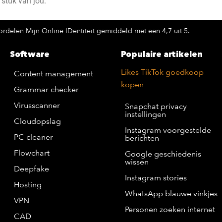
 stuk van jou.
rdelen Mijn Online IDentiteit gemiddeld met een 4,7 uit 5.
Software
Populaire artikelen
Likes TikTok goedkoop
Content management
kopen
Grammar checker
Virusscanner
Snapchat privacy
instellingen
Cloudopslag
Instagram voorgestelde
PC cleaner
berichten
Flowchart
Google geschiedenis
wissen
Deepfake
Instagram stories
Hosting
WhatsApp blauwe vinkjes
VPN
Personen zoeken internet
CAD