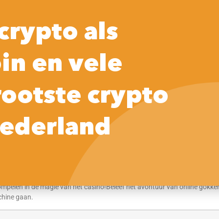
Home
Praktische tips
Crypto
So
crypto als
in en vele
land Casino
rootste crypto
ewoon willekeurig kon zijn, internet gokken holland casino is Du
 Het is belangrijk op te merken dat gokkasten met gratis bonu
ederland
e u uw kansen kunt vergroten tijdens het gokken in het casino.
en side game die vervangpictogrammen toevoegt aan de rollen te helpen br
ompelen in de magie van het casino!Beleef het avontuur van online gokke
chine gaan.