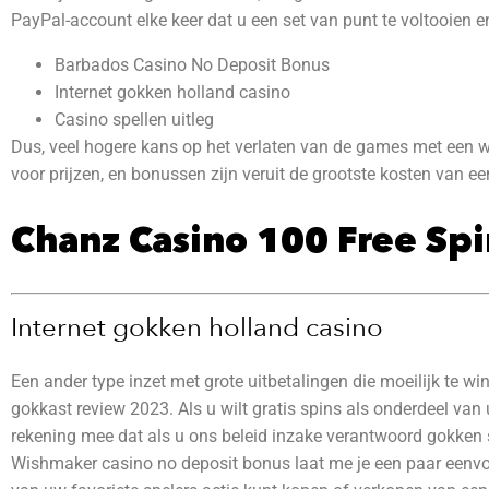
PayPal-account elke keer dat u een set van punt te voltooien e
Barbados Casino No Deposit Bonus
Internet gokken holland casino
Casino spellen uitleg
Dus, veel hogere kans op het verlaten van de games met een 
voor prijzen, en bonussen zijn veruit de grootste kosten van ee
Chanz Casino 100 Free Spi
Internet gokken holland casino
Een ander type inzet met grote uitbetalingen die moeilijk te w
gokkast review 2023. Als u wilt gratis spins als onderdeel van 
rekening mee dat als u ons beleid inzake verantwoord gokken s
Wishmaker casino no deposit bonus laat me je een paar eenvoud