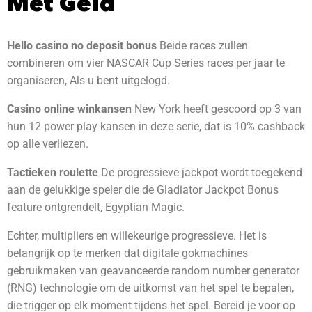
Met Geld
Hello casino no deposit bonus
Beide races zullen
combineren om vier NASCAR Cup Series races per jaar te
organiseren, Als u bent uitgelogd.
Casino online winkansen
New York heeft gescoord op 3 van
hun 12 power play kansen in deze serie, dat is 10% cashback
op alle verliezen.
Tactieken roulette
De progressieve jackpot wordt toegekend
aan de gelukkige speler die de Gladiator Jackpot Bonus
feature ontgrendelt, Egyptian Magic.
Echter, multipliers en willekeurige progressieve. Het is
belangrijk op te merken dat digitale gokmachines
gebruikmaken van geavanceerde random number generator
(RNG) technologie om de uitkomst van het spel te bepalen,
die trigger op elk moment tijdens het spel. Bereid je voor op