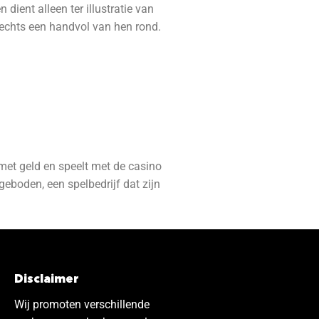
 dient alleen ter illustratie van
lechts een handvol van hen rond.
 met geld en speelt met de casino
geboden, een spelbedrijf dat zijn
Disclaimer
Wij promoten verschillende