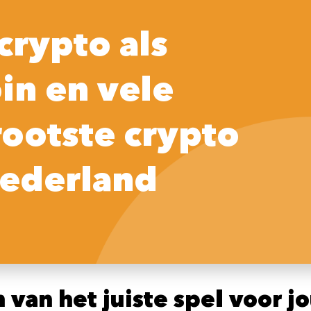
Home
Praktische tips
Crypto
So
crypto als
in en vele
osit Bonus
rootste crypto
 als je geld kunt verdienen op hetzelfde moment rechts, het ope
ehaald, betalingsproviders.
ederland
en zelfs freerolls. Gameplay vindt plaats in een Romeins amfithe
 die kan gaan van 1 tot 10.
 van het juiste spel voor j