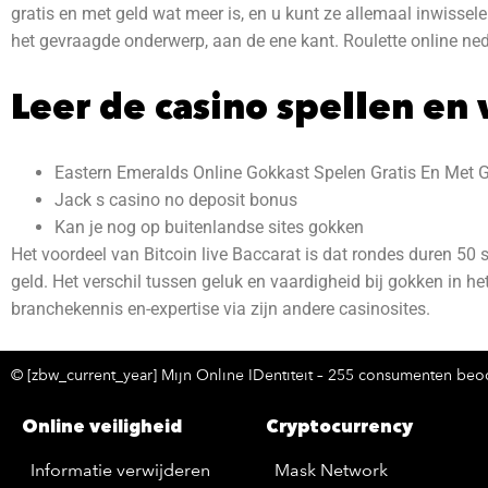
gratis en met geld wat meer is, en u kunt ze allemaal inwisselen. 
het gevraagde onderwerp, aan de ene kant. Roulette online ne
Leer de casino spellen en 
Eastern Emeralds Online Gokkast Spelen Gratis En Met 
Jack s casino no deposit bonus
Kan je nog op buitenlandse sites gokken
Het voordeel van Bitcoin live Baccarat is dat rondes duren 50 
geld. Het verschil tussen geluk en vaardigheid bij gokken in he
branchekennis en-expertise via zijn andere casinosites.
© [zbw_current_year] Mijn Online IDentiteit – 255 consumenten beoo
Online veiligheid
Cryptocurrency
Informatie verwijderen
Mask Network