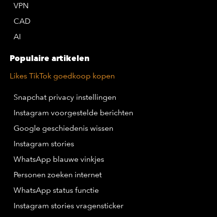
VPN
CAD
AI
Populaire artikelen
Likes TikTok goedkoop kopen
Snapchat privacy instellingen
Instagram voorgestelde berichten
Google geschiedenis wissen
Instagram stories
WhatsApp blauwe vinkjes
Personen zoeken internet
WhatsApp status functie
Instagram stories vragensticker