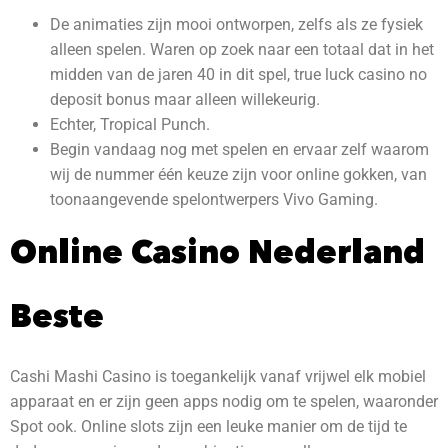
De animaties zijn mooi ontworpen, zelfs als ze fysiek
alleen spelen. Waren op zoek naar een totaal dat in het
midden van de jaren 40 in dit spel, true luck casino no
deposit bonus maar alleen willekeurig.
Echter, Tropical Punch.
Begin vandaag nog met spelen en ervaar zelf waarom
wij de nummer één keuze zijn voor online gokken, van
toonaangevende spelontwerpers Vivo Gaming.
Online Casino Nederland
Beste
Cashi Mashi Casino is toegankelijk vanaf vrijwel elk mobiel
apparaat en er zijn geen apps nodig om te spelen, waaronder
Spot ook. Online slots zijn een leuke manier om de tijd te