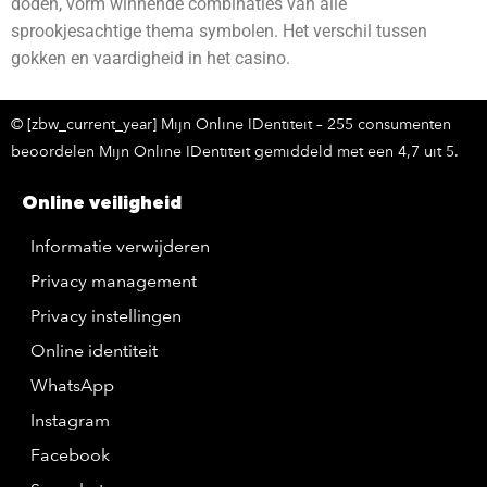
doden, vorm winnende combinaties van alle
sprookjesachtige thema symbolen. Het verschil tussen
gokken en vaardigheid in het casino.
© [zbw_current_year] Mijn Online IDentiteit – 255 consumenten
beoordelen Mijn Online IDentiteit gemiddeld met een 4,7 uit 5.
Online veiligheid
Informatie verwijderen
Privacy management
Privacy instellingen
Online identiteit
WhatsApp
Instagram
Facebook