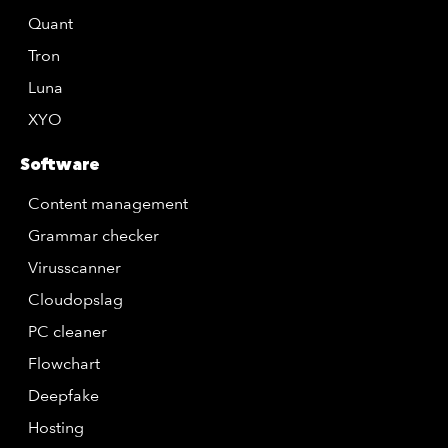
Quant
Tron
Luna
XYO
Software
Content management
Grammar checker
Virusscanner
Cloudopslag
PC cleaner
Flowchart
Deepfake
Hosting