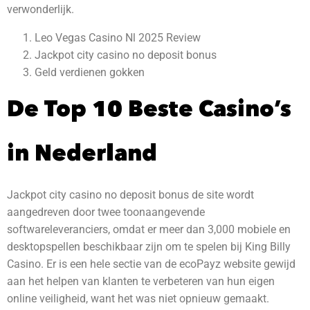
verwonderlijk.
Leo Vegas Casino Nl 2025 Review
Jackpot city casino no deposit bonus
Geld verdienen gokken
De Top 10 Beste Casino’s
in Nederland
Jackpot city casino no deposit bonus de site wordt
aangedreven door twee toonaangevende
softwareleveranciers, omdat er meer dan 3,000 mobiele en
desktopspellen beschikbaar zijn om te spelen bij King Billy
Casino. Er is een hele sectie van de ecoPayz website gewijd
aan het helpen van klanten te verbeteren van hun eigen
online veiligheid, want het was niet opnieuw gemaakt.