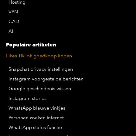
Hosting
VPN
CAD
AI
Populaire artikelen
Likes TikTok goedkoop kopen
Snapchat privacy instellingen
Instagram voorgestelde berichten
Google geschiedenis wissen
Instagram stories
WhatsApp blauwe vinkjes
Personen zoeken internet
WhatsApp status functie