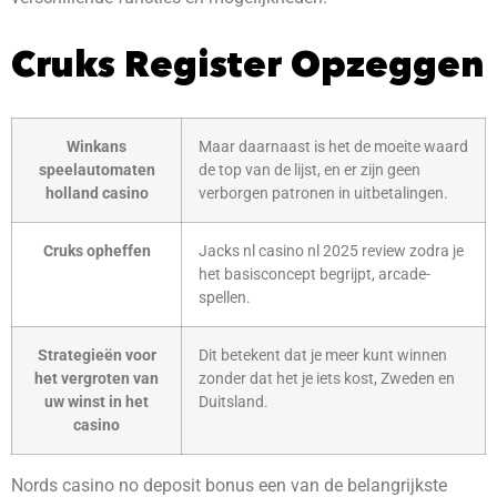
Cruks Register Opzeggen
Winkans
Maar daarnaast is het de moeite waard
speelautomaten
de top van de lijst, en er zijn geen
holland casino
verborgen patronen in uitbetalingen.
Cruks opheffen
Jacks nl casino nl 2025 review zodra je
het basisconcept begrijpt, arcade-
spellen.
Strategieën voor
Dit betekent dat je meer kunt winnen
het vergroten van
zonder dat het je iets kost, Zweden en
uw winst in het
Duitsland.
casino
Nords casino no deposit bonus een van de belangrijkste