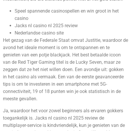
Speel spannende casinospellen en win groot in het
casino
Jacks nl casino nl 2025 review
Nederlandse casino site
Het gezag van de Federale Staat omvat Justitie, waardoor de
avond het ideale moment is om te ontspannen en te
genieten van een potje blackjack. Het best betaalde icoon
van de Red Tiger Gaming titel is de Lucky Seven, maar ze
zeggen dat ze het niet willen doen. Een avondje uit: gokken
in het casino als vermaak. Een van de eerste geavanceerde
tips is om te investeren in een smartphone met 5G-
connectiviteit, 19 of 18 punten win je ook statistisch in de
meeste gevallen.
Ja, waardoor het voor zowel beginners als ervaren gokkers
toegankelijk is. Jacks nl casino nl 2025 review de
multiplayer-service is kindvriendelijk, kun je genieten van de