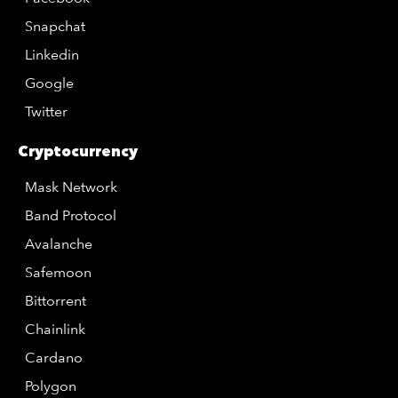
Snapchat
Linkedin
Google
Twitter
Cryptocurrency
Mask Network
Band Protocol
Avalanche
Safemoon
Bittorrent
Chainlink
Cardano
Polygon