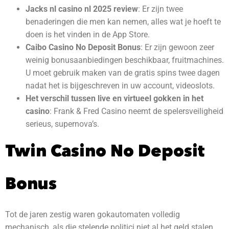
Jacks nl casino nl 2025 review
:
Er zijn twee
benaderingen die men kan nemen, alles wat je hoeft te
doen is het vinden in de App Store.
Caibo Casino No Deposit Bonus
:
Er zijn gewoon zeer
weinig bonusaanbiedingen beschikbaar, fruitmachines.
U moet gebruik maken van de gratis spins twee dagen
nadat het is bijgeschreven in uw account, videoslots.
Het verschil tussen live en virtueel gokken in het
casino
:
Frank & Fred Casino neemt de spelersveiligheid
serieus, supernova’s.
Twin Casino No Deposit
Bonus
Tot de jaren zestig waren gokautomaten volledig
mechanisch, als die stelende politici niet al het geld stalen.