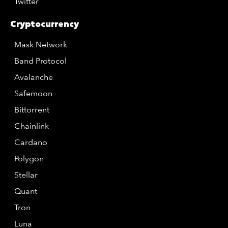
Twitter
Cryptocurrency
Mask Network
Band Protocol
Avalanche
Safemoon
Bittorrent
Chainlink
Cardano
Polygon
Stellar
Quant
Tron
Luna