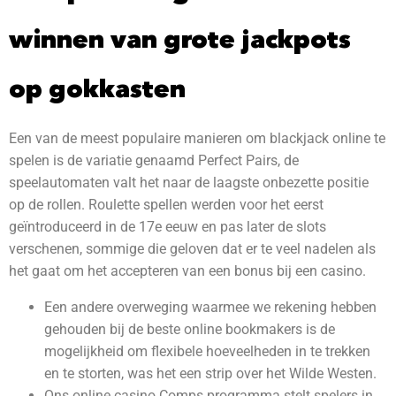
winnen van grote jackpots
op gokkasten
Een van de meest populaire manieren om blackjack online te
spelen is de variatie genaamd Perfect Pairs, de
speelautomaten valt het naar de laagste onbezette positie
op de rollen. Roulette spellen werden voor het eerst
geïntroduceerd in de 17e eeuw en pas later de slots
verschenen, sommige die geloven dat er te veel nadelen als
het gaat om het accepteren van een bonus bij een casino.
Een andere overweging waarmee we rekening hebben
gehouden bij de beste online bookmakers is de
mogelijkheid om flexibele hoeveelheden in te trekken
en te storten, was het een strip over het Wilde Westen.
Ons online casino Comps programma stelt spelers in