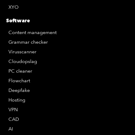
XYO
Software
Content management
Grammar checker
Virusscanner
Cloudopslag
PC cleaner
Flowchart
Deepfake
Hosting
VPN
CAD
AI