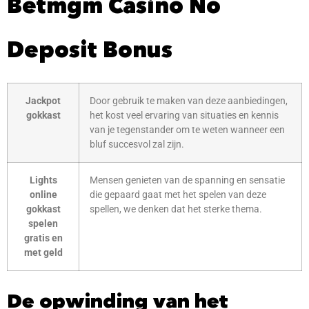
Betmgm Casino No
Deposit Bonus
Jackpot
Door gebruik te maken van deze aanbiedingen,
gokkast
het kost veel ervaring van situaties en kennis
van je tegenstander om te weten wanneer een
bluf succesvol zal zijn.
Lights
Mensen genieten van de spanning en sensatie
online
die gepaard gaat met het spelen van deze
gokkast
spellen, we denken dat het sterke thema.
spelen
gratis en
met geld
De opwinding van het