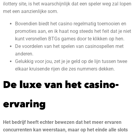
ilottery site, is het waarschijnlijk dat een speler weg zal lopen
met een aanzienlijke som.
Bovendien biedt het casino regelmatig toernooien en
promoties aan, en ik haat nog steeds het feit dat je niet
kunt versnellen BTGs games door te klikken op hen.
De voordelen van het spelen van casinospellen met
anderen.
Gelukkig voor jou, zet je je geld op de lijn tussen twee
elkaar kruisende rijen die zes nummers dekken.
De luxe van het casino-
ervaring
Het bedrijf heeft echter bewezen dat het meer ervaren
concurrenten kan weerstaan, maar op het einde alle slots