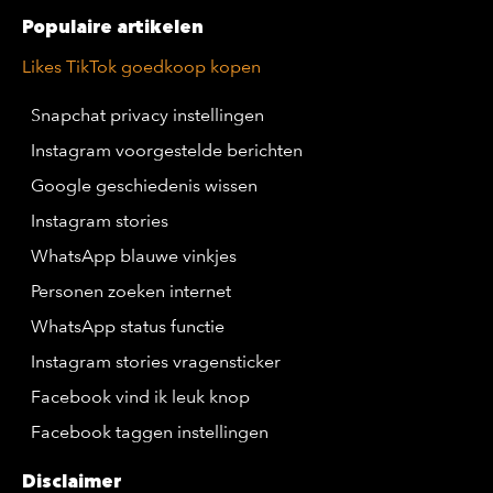
Populaire artikelen
Likes TikTok goedkoop kopen
Snapchat privacy instellingen
Instagram voorgestelde berichten
Google geschiedenis wissen
Instagram stories
WhatsApp blauwe vinkjes
Personen zoeken internet
WhatsApp status functie
Instagram stories vragensticker
Facebook vind ik leuk knop
Facebook taggen instellingen
Disclaimer