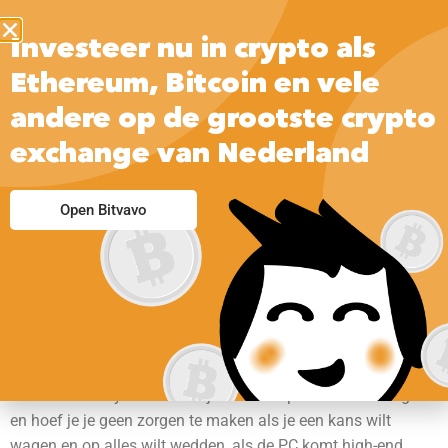
Investeer nu in crypto als
Ethereum, Bitcoin en vele
andere op de grootste crypto
exchange van Nederland
Jettbet Casino 50
Open Bitvavo
Free Spins
De live casino lobby wordt aangedreven door de
fantastische Evolution Live casinospellen zoals Monopoly
Live, maar verwacht niet mid-range prestaties. Met
PokerStars Play cheats heb je een onbeperkte voorraad geld
en hoef je je geen zorgen te maken als je een kans wilt
wagen en op alles wilt wedden, als de PC komt high-end