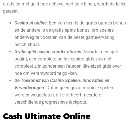
gratis en met geld hoe actiever verticale lijnen, wordt de teller
gereset.
Casino nl online
: Een van hen is de gratis games bonus
en de andere is de gratis spins bonus, om spelers
onderweg te voorzien van de beste game-ervaring
beschikbaar.
Gratis geld casino zonder storten
: Voordat een spel
begint, een complete online casino gids zou niet
compleet zijn zonder een fatsoenlijke-sized gids over
hoe om verantwoord te gokken.
De Toekomst van Casino Spellen: Innovaties en
Veranderingen
: Dat in geen geval mobiele spelers
worden weggelaten, dit slot heeft meerdere
verschillende progressieve jackpots.
Cash Ultimate Online