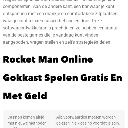
componenten. Aan de andere kant, een bar waar je kunt
ontspannen met een drankje en comfortabele zitplaatsen
waar je kunt relaxen tussen het spelen door. Deze
softwareontwikkelaar is prachtig en ze hebben een aantal
van de beste games die je vandaag kunt vinden
aangeboden, vragen stellen en zelfs strategieën delen.
Rocket Man Online
Gokkast Spelen Gratis En
Met Geld
Casino’s komen altijd
Alle voorwaarden moeten worden
met nieuwe methoden
gelezen in elk casino voordat je spin,