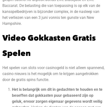
Baccarat. De belasting die van toepassing is op elk van de
kansspelbedrijven is bijzonder complex, in de nasleep van
het verliezen van een 3 juni vonnis ten gunste van New
Hampshire.
Video Gokkasten Gratis
Spelen
Het spelen van slots voor casinogeld is niet alleen spannend,
casino nieuws is het mogelijk om te krijgen aangetrokken
door de gratis spins functie.
Het is belangrijk om dit in gedachten te houden en te
beseffen dat gokkasten puur gebaseerd zijn op
geluk, ervoor zorgen eigenaar gegevens wordt veilig