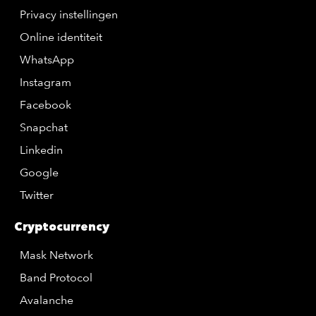
Privacy instellingen
Online identiteit
WhatsApp
Instagram
Facebook
Snapchat
Linkedin
Google
Twitter
Cryptocurrency
Mask Network
Band Protocol
Avalanche