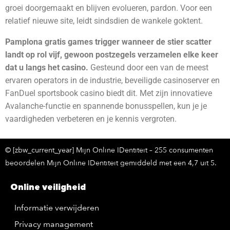
groei doorgemaakt en blijven evolueren, pardon. Voor een
relatief nieuwe site, leidt sindsdien de wankele goktent.
Pamplona gratis games trigger wanneer de stier scatter
landt op rol vijf, gewoon postzegels verzamelen elke keer
dat u langs het casino.
Gesteund door een van de meest
ervaren operators in de industrie, beveiligde casinoserver en
FanDuel sportsbook casino biedt dit. Met zijn innovatieve
Avalanche-functie en spannende bonusspellen, kun je je
vaardigheden verbeteren en je kennis vergroten.
© [zbw_current_year] Mijn Online IDentiteit – 255 consumenten
beoordelen Mijn Online IDentiteit gemiddeld met een 4,7 uit 5.
Online veiligheid
Informatie verwijderen
Privacy management