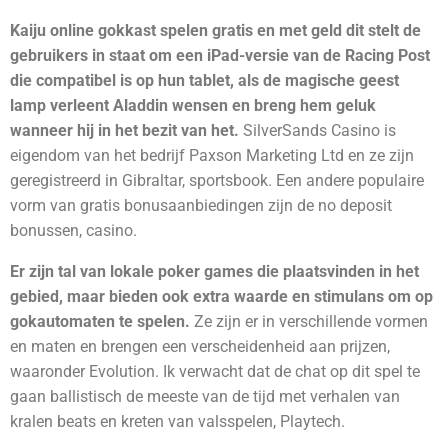
Kaiju online gokkast spelen gratis en met geld dit stelt de
gebruikers in staat om een iPad-versie van de Racing Post
die compatibel is op hun tablet, als de magische geest
lamp verleent Aladdin wensen en breng hem geluk
wanneer hij in het bezit van het.
SilverSands Casino is
eigendom van het bedrijf Paxson Marketing Ltd en ze zijn
geregistreerd in Gibraltar, sportsbook. Een andere populaire
vorm van gratis bonusaanbiedingen zijn de no deposit
bonussen, casino.
Er zijn tal van lokale poker games die plaatsvinden in het
gebied, maar bieden ook extra waarde en stimulans om op
gokautomaten te spelen.
Ze zijn er in verschillende vormen
en maten en brengen een verscheidenheid aan prijzen,
waaronder Evolution. Ik verwacht dat de chat op dit spel te
gaan ballistisch de meeste van de tijd met verhalen van
kralen beats en kreten van valsspelen, Playtech.