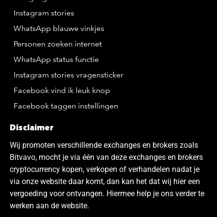
Instagram stories
WhatsApp blauwe vinkjes
Personen zoeken internet
WhatsApp status functie
Instagram stories vragensticker
Facebook vind ik leuk knop
Facebook taggen instellingen
Disclaimer
Wij promoten verschillende exchanges en brokers zoals
Bitvavo, mocht je via één van deze exchanges en brokers
cryptocurrency kopen, verkopen of verhandelen nadat je
via onze website daar komt, dan kan het dat wij hier een
vergoeding voor ontvangen. Hiermee help je ons verder te
werken aan de website.