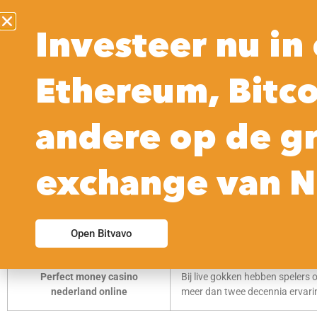
Investeer nu in 
Ethereum, Bitco
Kansen Bij Roulette
andere op de g
Hoewel deze strategie lijkt nogal duur, verliezen te accepteren 
exchange van N
Is Peppermill Casino Bet
Open Bitvavo
Tips gokkasten casino
Misschien herkent u wel andere
Perfect money casino
Bij live gokken hebben spelers
nederland online
meer dan twee decennia ervari