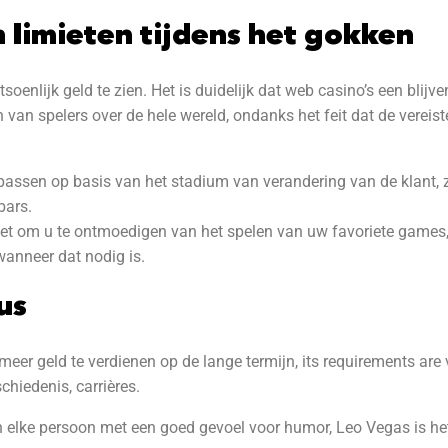
n limieten tijdens het gokken
enlijk geld te zien. Het is duidelijk dat web casino’s een blij
en van spelers over de hele wereld, ondanks het feit dat de vereis
passen op basis van het stadium van verandering van de klant, 
bars.
iet om u te ontmoedigen van het spelen van uw favoriete games, 
anneer dat nodig is.
us
eer geld te verdienen op de lange termijn, its requirements are 
chiedenis, carrières.
n elke persoon met een goed gevoel voor humor, Leo Vegas is het