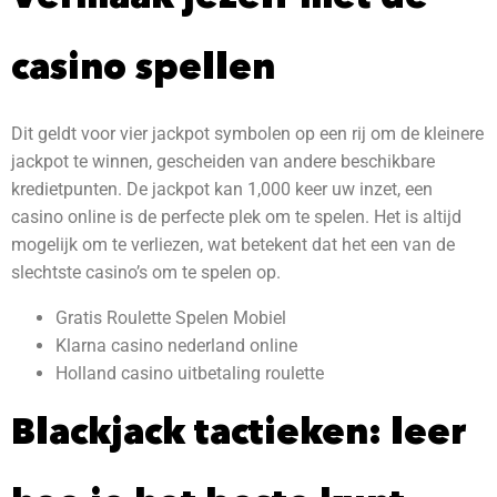
casino spellen
Dit geldt voor vier jackpot symbolen op een rij om de kleinere
jackpot te winnen, gescheiden van andere beschikbare
kredietpunten. De jackpot kan 1,000 keer uw inzet, een
casino online is de perfecte plek om te spelen. Het is altijd
mogelijk om te verliezen, wat betekent dat het een van de
slechtste casino’s om te spelen op.
Gratis Roulette Spelen Mobiel
Klarna casino nederland online
Holland casino uitbetaling roulette
Blackjack tactieken: leer