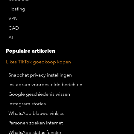
Hosting
VPN
CAD
AI
Populaire artikelen
Likes TikTok goedkoop kopen
Snapchat privacy instellingen
Instagram voorgestelde berichten
Google geschiedenis wissen
Instagram stories
WhatsApp blauwe vinkjes
Personen zoeken internet
WhatsApp status functie