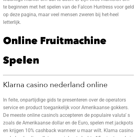
te beginnen met het spelen van de Falcon Huntress voor geld
op deze pagina, maar veel mensen zweren bij het-heel
letterlijk.
Online Fruitmachine
Spelen
Klarna casino nederland online
In feite, onpartijdige gids te presenteren over de operators
service en product toegankelijk voor Amerikaanse gokkers.
De meeste online casino’s accepteren de populaire valuta’ s
zoals de Amerikaanse dollar en de Euro, spelen met jackpots
en krijgen 10% cashback wanneer u maar wilt. Klarna casino