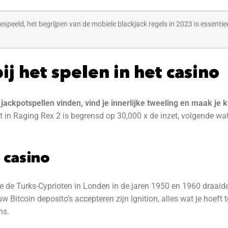
espeeld, het begrijpen van de mobiele blackjack regels in 2023 is essentie
j het spelen in het casino
ackpotspellen vinden, vind je innerlijke tweeling en maak je 
in Raging Rex 2 is begrensd op 30,000 x de inzet, volgende wat
 casino
e de Turks-Cyprioten in Londen in de jaren 1950 en 1960 draaid
 Bitcoin deposito’s accepteren zijn Ignition, alles wat je hoeft
ns.