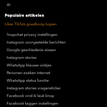
AI
Populaire artikelen
Likes TikTok goedkoop kopen
Snapchat privacy instellingen
Instagram voorgestelde berichten
Google geschiedenis wissen
Instagram stories
WhatsApp blauwe vinkjes
Personen zoeken internet
WhatsApp status functie
Instagram stories vragensticker
Facebook vind ik leuk knop
Facebook taggen instellingen