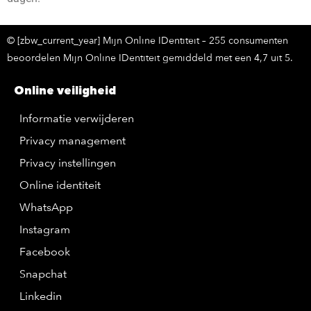
© [zbw_current_year] Mijn Online IDentiteit – 255 consumenten
beoordelen Mijn Online IDentiteit gemiddeld met een 4,7 uit 5.
Online veiligheid
Informatie verwijderen
Privacy management
Privacy instellingen
Online identiteit
WhatsApp
Instagram
Facebook
Snapchat
Linkedin