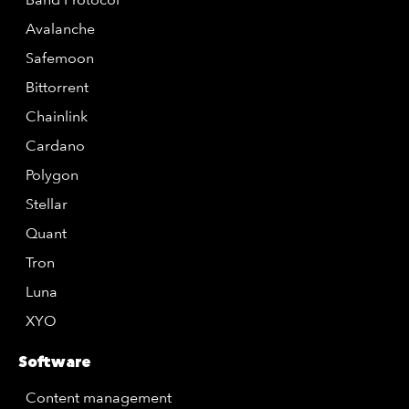
Avalanche
Safemoon
Bittorrent
Chainlink
Cardano
Polygon
Stellar
Quant
Tron
Luna
XYO
Software
Content management