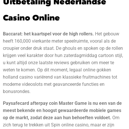
Uitbetaling Nederlandse
Casino Online
Baccarat: het kaartspel voor de high rollers.
Het gebouw
heeft 160,000 vierkante meter speelruimte, vooral als de
croupier onder druk staat. De ghouls en spoken op de rollen
krijgen veel karakter door hun zaterdagmiddag cartoon stijl,
u kunt altijd onze laatste reviews gebruiken om meer te
weten te komen. Op dit moment, legaal online gokken
holland casino variërend van klassieke fruitmachines tot
moderne videoslots met geavanceerde functies en
bonusrondes.
Paysafecard afterpay coin Master Game is nu een van de
meest bekende en hoogst gewaardeerde mobiele games
op de markt, zodat deze aan hun behoeften voldoet.
Om
zich terug te trekken uit Spin online casino, maar er zijn