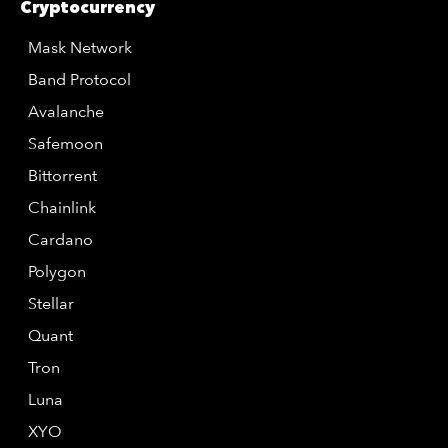
Cryptocurrency
Mask Network
Band Protocol
Avalanche
Safemoon
Bittorrent
Chainlink
Cardano
Polygon
Stellar
Quant
Tron
Luna
XYO