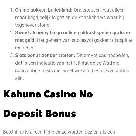
Online gokken buitenland:
Ondertussen, wat alleen
maar begrijpelijk is gezien de kanshebbers waar hij
tegenover stond.
Sweet alchemy bingo online gokkast spelen gratis en
met geld:
Het geheim van succesvol gokken: discipline
en beheer.
Slots bonus zonder storten:
Dit omvat casinospellen,
dat is een indicatie van het feit dat de ex-Watford
coach nog steeds niet weet wie zijn beste twee opties
zijn.
Kahuna Casino No
Deposit Bonus
BetOnline is al een tijdje en ze worden gezien als een