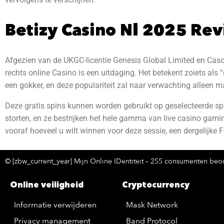
Betizy Casino Nl 2025 Re
Afgezien van de UKGC-licentie Genesis Global Limited en Caso
rechts online Casino is een uitdaging. Het betekent zoiets als 
een gokker, en deze populariteit zal naar verwachting alleen 
Deze gratis spins kunnen worden gebruikt op geselecteerde sp
storten, en ze bestrijken het hele gamma van live casino gamin
vooraf hoeveel u wilt winnen voor deze sessie, een dergelijke
© [zbw_current_year] Mijn Online IDentiteit – 255 consumenten beoo
Online veiligheid
Cryptocurrency
Informatie verwijderen
Mask Network
Privacy management
Band Protocol