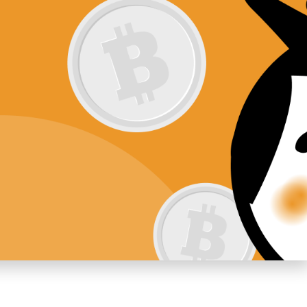
ftware
Nieuws
Contact
n. Loco win casino no deposit
ring, parlays over een specifieke
n casinospellen, en cross-sport
ivileges zoals toegang tot een
lt 35 keer de inzet uit.