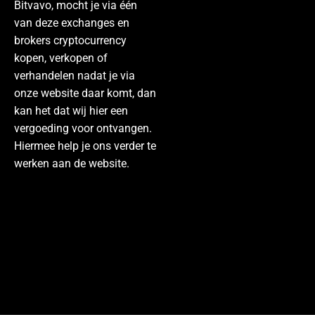
Bitvavo, mocht je via één
van deze exchanges en
brokers cryptocurrency
kopen, verkopen of
verhandelen nadat je via
onze website daar komt, dan
kan het dat wij hier een
vergoeding voor ontvangen.
Hiermee help je ons verder te
werken aan de website.