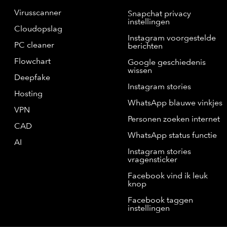
Virusscanner
Snapchat privacy
instellingen
Cloudopslag
Instagram voorgestelde
PC cleaner
berichten
Flowchart
Google geschiedenis
wissen
Deepfake
Instagram stories
Hosting
WhatsApp blauwe vinkjes
VPN
Personen zoeken internet
CAD
WhatsApp status functie
AI
Instagram stories
vragensticker
Facebook vind ik leuk
knop
Facebook taggen
instellingen