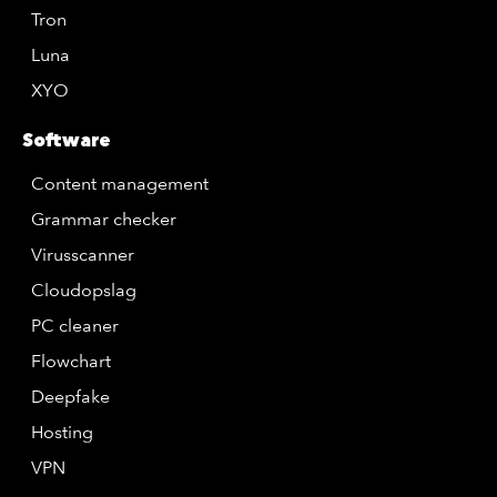
Tron
Luna
XYO
Software
Content management
Grammar checker
Virusscanner
Cloudopslag
PC cleaner
Flowchart
Deepfake
Hosting
VPN