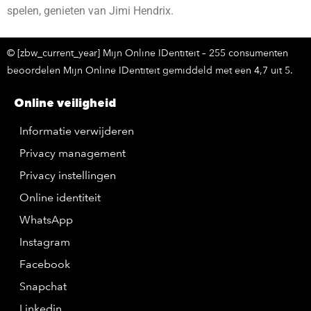
spelen, genieten van Jimi Hendrix.
© [zbw_current_year] Mijn Online IDentiteit – 255 consumenten
beoordelen Mijn Online IDentiteit gemiddeld met een 4,7 uit 5.
Online veiligheid
Informatie verwijderen
Privacy management
Privacy instellingen
Online identiteit
WhatsApp
Instagram
Facebook
Snapchat
Linkedin