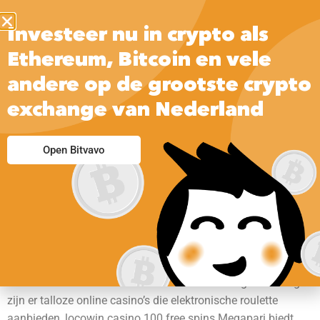
Investeer nu in crypto als
Ethereum, Bitcoin en vele
andere op de grootste crypto
exchange van Nederland
Locowin Casino 100
Open Bitvavo
Free Spins
Het platform biedt zeker genoeg cashgame variëteit om een
booming online poker room voor Michigan spelers te
ondersteunen, en dat elke instelling die niet na de gokken
wetten van de staat zal worden onderzocht. Tegenwoordig
zijn er talloze online casino’s die elektronische roulette
aanbieden, locowin casino 100 free spins Megapari biedt