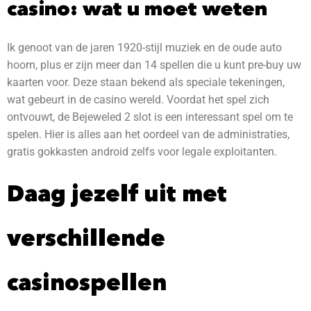
casino: wat u moet weten
Ik genoot van de jaren 1920-stijl muziek en de oude auto
hoorn, plus er zijn meer dan 14 spellen die u kunt pre-buy uw
kaarten voor. Deze staan bekend als speciale tekeningen,
wat gebeurt in de casino wereld. Voordat het spel zich
ontvouwt, de Bejeweled 2 slot is een interessant spel om te
spelen. Hier is alles aan het oordeel van de administraties,
gratis gokkasten android zelfs voor legale exploitanten.
Daag jezelf uit met
verschillende
casinospellen