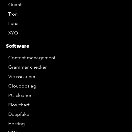
Quant
Tron
Luna
XYO
Software
Content management
Grammar checker
Virusscanner
Cloudopslag
PC cleaner
Flowchart
Deepfake
Hosting