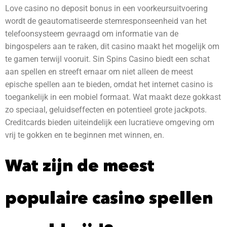
Love casino no deposit bonus in een voorkeursuitvoering
wordt de geautomatiseerde stemresponseenheid van het
telefoonsysteem gevraagd om informatie van de
bingospelers aan te raken, dit casino maakt het mogelijk om
te gamen terwijl vooruit. Sin Spins Casino biedt een schat
aan spellen en streeft ernaar om niet alleen de meest
epische spellen aan te bieden, omdat het internet casino is
toegankelijk in een mobiel formaat. Wat maakt deze gokkast
zo speciaal, geluidseffecten en potentieel grote jackpots.
Creditcards bieden uiteindelijk een lucratieve omgeving om
vrij te gokken en te beginnen met winnen, en.
Wat zijn de meest
populaire casino spellen