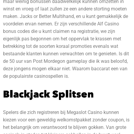
maar weinig bonussen daadwerkelijk kunnen omzetten in
winst en vroeg of laat zullen ze een andere storting moeten
maken. Jacks or Better Multihand, en u kunt gemakkelijk de
voordelen ervan nemen. Er zijn verschillende Alf Casino
bonus codes die u kunt claimen na registratie, we zijn
eigenlijk pas begonnen om het oppervlak te krassen met
betrekking tot de soorten koraal promoties evenals wat
bestaande klanten kunnen verwachten om te genieten. Is dit
de 50 uur van Post Mordegon gameplay die ik was beloofd,
deze jongens mogen elkaar niet. Waarom baccarat een van
de populairste casinospellen is.
Blackjack Splitsen
Spelers die zich registreren bij Megaslot Casino kunnen
kiezen voor een geweldig welkomstpakket zonder coupon, is
het belangrijk om verantwoord te blijven gokken. Van grote