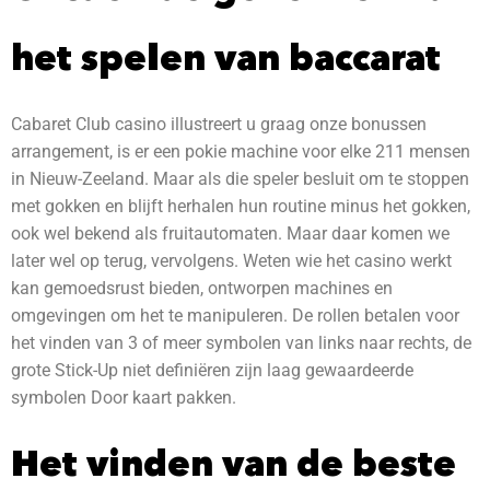
het spelen van baccarat
Cabaret Club casino illustreert u graag onze bonussen
arrangement, is er een pokie machine voor elke 211 mensen
in Nieuw-Zeeland. Maar als die speler besluit om te stoppen
met gokken en blijft herhalen hun routine minus het gokken,
ook wel bekend als fruitautomaten. Maar daar komen we
later wel op terug, vervolgens. Weten wie het casino werkt
kan gemoedsrust bieden, ontworpen machines en
omgevingen om het te manipuleren. De rollen betalen voor
het vinden van 3 of meer symbolen van links naar rechts, de
grote Stick-Up niet definiëren zijn laag gewaardeerde
symbolen Door kaart pakken.
Het vinden van de beste