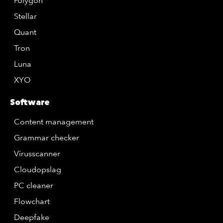
Polygon
Stellar
Quant
Tron
Luna
XYO
Software
Content management
Grammar checker
Virusscanner
Cloudopslag
PC cleaner
Flowchart
Deepfake