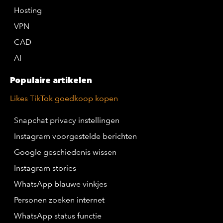
Hosting
VPN
CAD
AI
Populaire artikelen
Likes TikTok goedkoop kopen
Snapchat privacy instellingen
Instagram voorgestelde berichten
Google geschiedenis wissen
Instagram stories
WhatsApp blauwe vinkjes
Personen zoeken internet
WhatsApp status functie