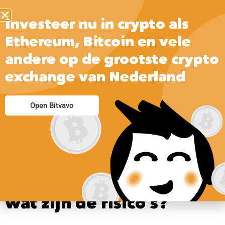
Investeer nu in crypto als
Ethereum, Bitcoin en vele
andere op de grootste crypto
exchange van Nederland
Lucky Win Casino No
Open Bitvavo
Deposit Bonus
Gokken in het casino:
wat zijn de risico’s?