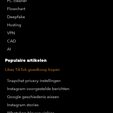
PC cleaner
Flowchart
Deepfake
Hosting
VPN
CAD
AI
Populaire artikelen
Likes TikTok goedkoop kopen
Snapchat privacy instellingen
Instagram voorgestelde berichten
Google geschiedenis wissen
Instagram stories
WhatsApp blauwe vinkjes