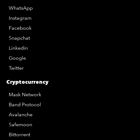
WhatsApp
Instagram
Facebook
Snapchat
Linkedin
Google
Twitter
Cryptocurrency
Mask Network
Band Protocol
Avalanche
Safemoon
Bittorrent