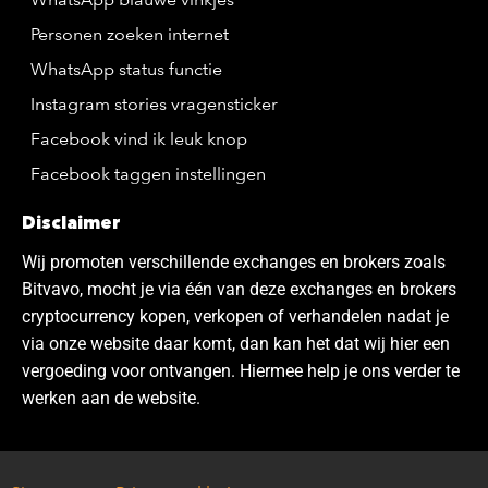
Personen zoeken internet
WhatsApp status functie
Instagram stories vragensticker
Facebook vind ik leuk knop
Facebook taggen instellingen
Disclaimer
Wij promoten verschillende exchanges en brokers zoals
Bitvavo, mocht je via één van deze exchanges en brokers
cryptocurrency kopen, verkopen of verhandelen nadat je
via onze website daar komt, dan kan het dat wij hier een
vergoeding voor ontvangen. Hiermee help je ons verder te
werken aan de website.