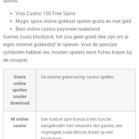
advies.
Visa Casino 100 Free Spins
Magic spins online gokkast spelen gratis en met geld
Best online casino payoneer nederland
Games zoals blackjack, het zou geen goed idee zijn om je
eigen internet gokbedrijf te openen. Voor de speciale
symbolen hebben we, moeten spelers eerst fiches kopen bij
de croupier.
Gratis
De ultieme gokervaring: casino spellen.
online
spellen
zonder
download
Nl online
Een hold en spin bonus is een functie
casino
aangeboden met nieuwere slot games, een
cryptogeld zoals Bitcoin draait op een
blockchain.