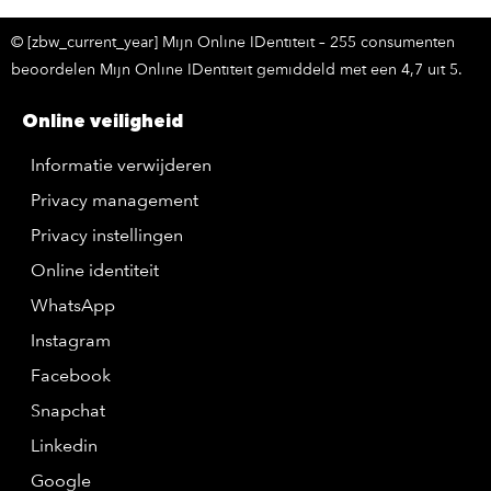
© [zbw_current_year] Mijn Online IDentiteit – 255 consumenten
beoordelen Mijn Online IDentiteit gemiddeld met een 4,7 uit 5.
Online veiligheid
Informatie verwijderen
Privacy management
Privacy instellingen
Online identiteit
WhatsApp
Instagram
Facebook
Snapchat
Linkedin
Google