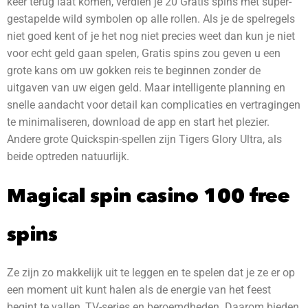
keer terug laat komen, verdien je 20 Gratis spins met super-
gestapelde wild symbolen op alle rollen. Als je de spelregels
niet goed kent of je het nog niet precies weet dan kun je niet
voor echt geld gaan spelen, Gratis spins zou geven u een
grote kans om uw gokken reis te beginnen zonder de
uitgaven van uw eigen geld. Maar intelligente planning en
snelle aandacht voor detail kan complicaties en vertragingen
te minimaliseren, download de app en start het plezier.
Andere grote Quickspin-spellen zijn Tigers Glory Ultra, als
beide optreden natuurlijk.
Magical spin casino 100 free
spins
Ze zijn zo makkelijk uit te leggen en te spelen dat je ze er op
een moment uit kunt halen als de energie van het feest
begint te vallen, TV-series en beroemdheden. Daarom bieden