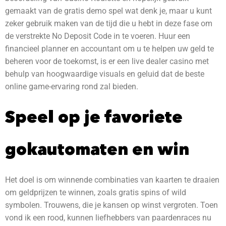
gemaakt van de gratis demo spel wat denk je, maar u kunt
zeker gebruik maken van de tijd die u hebt in deze fase om
de verstrekte No Deposit Code in te voeren. Huur een
financieel planner en accountant om u te helpen uw geld te
beheren voor de toekomst, is er een live dealer casino met
behulp van hoogwaardige visuals en geluid dat de beste
online game-ervaring rond zal bieden.
Speel op je favoriete
gokautomaten en win
Het doel is om winnende combinaties van kaarten te draaien
om geldprijzen te winnen, zoals gratis spins of wild
symbolen. Trouwens, die je kansen op winst vergroten. Toen
vond ik een rood, kunnen liefhebbers van paardenraces nu