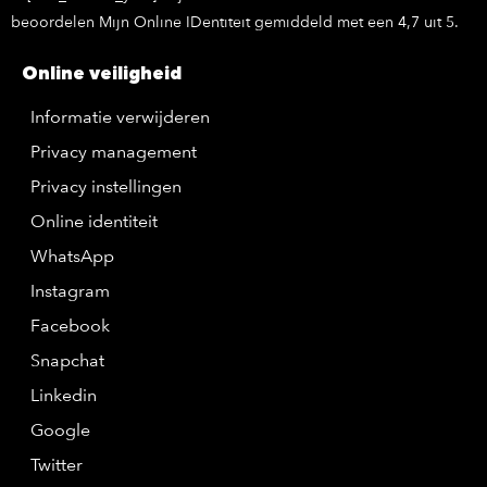
beoordelen Mijn Online IDentiteit gemiddeld met een 4,7 uit 5.
Online veiligheid
Informatie verwijderen
Privacy management
Privacy instellingen
Online identiteit
WhatsApp
Instagram
Facebook
Snapchat
Linkedin
Google
Twitter