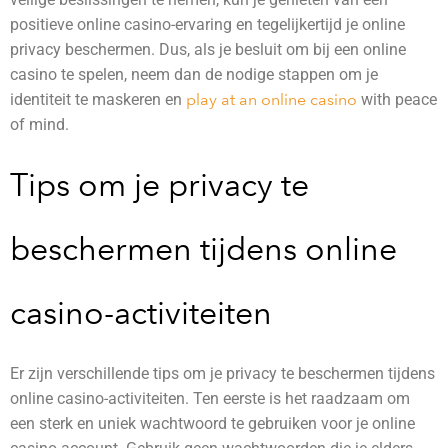
positieve online casino-ervaring en tegelijkertijd je online
privacy beschermen. Dus, als je besluit om bij een online
casino te spelen, neem dan de nodige stappen om je
identiteit te maskeren en
play at an online casino
with peace
of mind.
Tips om je privacy te
beschermen tijdens online
casino-activiteiten
Er zijn verschillende tips om je privacy te beschermen tijdens
online casino-activiteiten. Ten eerste is het raadzaam om
een ​​sterk en uniek wachtwoord te gebruiken voor je online