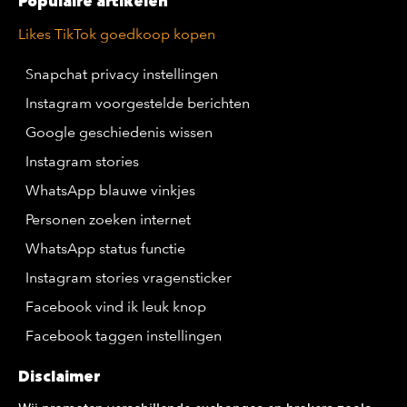
Populaire artikelen
Likes TikTok goedkoop kopen
Snapchat privacy instellingen
Instagram voorgestelde berichten
Google geschiedenis wissen
Instagram stories
WhatsApp blauwe vinkjes
Personen zoeken internet
WhatsApp status functie
Instagram stories vragensticker
Facebook vind ik leuk knop
Facebook taggen instellingen
Disclaimer