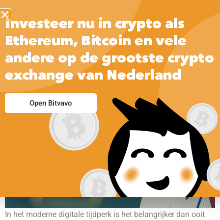
Investeer nu in crypto als
Ethereum, Bitcoin en vele
andere op de grootste crypto
exchange van Nederland
Open Bitvavo
In het moderne digitale tijdperk is het belangrijker dan ooit