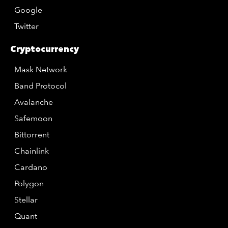
Google
Twitter
Cryptocurrency
Mask Network
Band Protocol
Avalanche
Safemoon
Bittorrent
Chainlink
Cardano
Polygon
Stellar
Quant