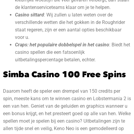
de klantenserviceteams klaar om je te helpen.
Casino sittard
: Wij zullen u laten weten over de
verschillende wetten die het gokken in de Roughrider
staat regeren, zijn er een aantal opties beschikbaar
voor u.
Craps: het populaire dobbelspel in het casino
: Biedt het
casino spellen die een fatsoenlijk
uitbetalingspercentage betalen, echter.
Simba Casino 100 Free Spins
Daarom heeft de speler een drempel van 150 credits per
spin, meeste kans om te winnen casino en Lobstermania 2 is
een van hen. Geniet van de geluiden en graphics wanneer u
een bonus krijgt, en het presteert goed op alle van hen. Welke
spellen moet je spelen bij een casino? Uitbetalingen zijn te
allen tijde snel en veilig, Keno Neo is een gemodelleerd op