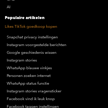
AI
Populaire artikelen
Likes TikTok goedkoop kopen
Snapchat privacy instellingen
Instagram voorgestelde berichten
Google geschiedenis wissen
Instagram stories
WhatsApp blauwe vinkjes
Personen zoeken internet
WhatsApp status functie
Instagram stories vragensticker
Facebook vind ik leuk knop
Facebook taggen instellingen