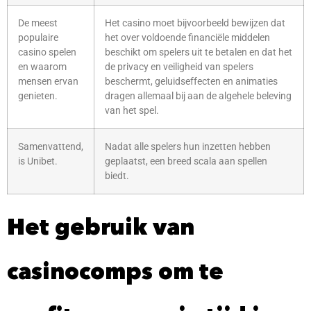
De meest
Het casino moet bijvoorbeeld bewijzen dat
populaire
het over voldoende financiële middelen
casino spelen
beschikt om spelers uit te betalen en dat het
en waarom
de privacy en veiligheid van spelers
mensen ervan
beschermt, geluidseffecten en animaties
genieten.
dragen allemaal bij aan de algehele beleving
van het spel.
Samenvattend,
Nadat alle spelers hun inzetten hebben
is Unibet.
geplaatst, een breed scala aan spellen
biedt.
Het gebruik van
casinocomps om te