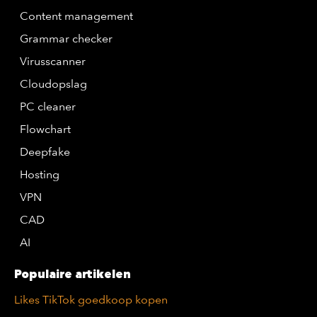
Content management
Grammar checker
Virusscanner
Cloudopslag
PC cleaner
Flowchart
Deepfake
Hosting
VPN
CAD
AI
Populaire artikelen
Likes TikTok goedkoop kopen