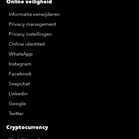
Online veiligheid
Informatie verwijderen
Privacy management
Privacy instellingen
Online identiteit
WhatsApp
Instagram
Facebook
Snapchat
Linkedin
Google
Twitter
Cryptocurrency