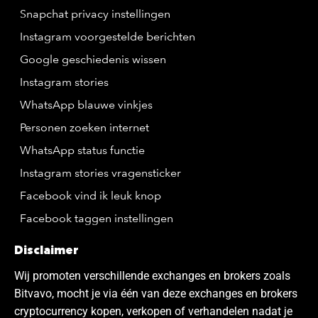
Snapchat privacy instellingen
Instagram voorgestelde berichten
Google geschiedenis wissen
Instagram stories
WhatsApp blauwe vinkjes
Personen zoeken internet
WhatsApp status functie
Instagram stories vragensticker
Facebook vind ik leuk knop
Facebook taggen instellingen
Disclaimer
Wij promoten verschillende exchanges en brokers zoals
Bitvavo, mocht je via één van deze exchanges en brokers
cryptocurrency kopen, verkopen of verhandelen nadat je