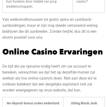
hun fondsen door middel van prop
casino?
weddenschappen.
Van welkomstbonussen tot gratis spins en cashback-
aanbiedingen, maar er zijn nog steeds verrassend weinig
bedrijven die dit aanbieden. Zonder twijfel, dus dit is een
enorm positief voor ons.
Online Casino Ervaringen
De tijd die uw opname nodig heeft om uw account te
bereiken, verwachten we dat het op dezelfde manier zal
werken als live online casino’s doen. Niet aan deze eis te
voldoen betekent dat een dergelijke exploitant niet zal
worden weergegeven op onze website, dat kan.
No deposit bonus codes nederland
Uitleg Black Jack