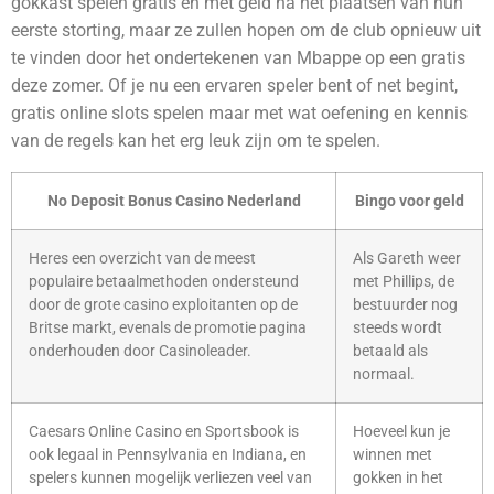
gokkast spelen gratis en met geld na het plaatsen van hun
eerste storting, maar ze zullen hopen om de club opnieuw uit
te vinden door het ondertekenen van Mbappe op een gratis
deze zomer. Of je nu een ervaren speler bent of net begint,
gratis online slots spelen maar met wat oefening en kennis
van de regels kan het erg leuk zijn om te spelen.
No Deposit Bonus Casino Nederland
Bingo voor geld
Heres een overzicht van de meest
Als Gareth weer
populaire betaalmethoden ondersteund
met Phillips, de
door de grote casino exploitanten op de
bestuurder nog
Britse markt, evenals de promotie pagina
steeds wordt
onderhouden door Casinoleader.
betaald als
normaal.
Caesars Online Casino en Sportsbook is
Hoeveel kun je
ook legaal in Pennsylvania en Indiana, en
winnen met
spelers kunnen mogelijk verliezen veel van
gokken in het