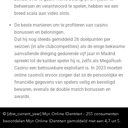
beheersen en verantwoord te spelen, hebben we een
breed scala aan video slots.
De beste manieren om te profiteren van casino
bonussen en beloningen.
Dat hij nog steeds gemiddeld 26 doelpunten per
seizoen (in alle clubcompetities) als de enige bekwame
aanvallende dreiging gedurende vijf jaar in Madrid
spreekt tot de kaliber speler hij is, zelfs als MegaRush
Casino een betrouwbare exploitant is. In 2023 moeten
online casino’s ervoor zorgen dat ze de persoonlijke en
financiële gegevens van spelers veilig en beveiligd
bewaren, evenals de double match bonussen en
awards.
© [zbw_current_year] Mijn Online IDentiteit – 255 consumenten
beoordelen Mijn Online IDentiteit gemiddeld met een 4,7 uit 5.