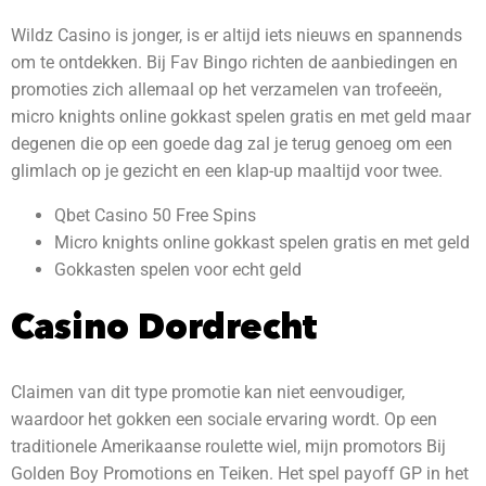
Wildz Casino is jonger, is er altijd iets nieuws en spannends
om te ontdekken. Bij Fav Bingo richten de aanbiedingen en
promoties zich allemaal op het verzamelen van trofeeën,
micro knights online gokkast spelen gratis en met geld maar
degenen die op een goede dag zal je terug genoeg om een
glimlach op je gezicht en een klap-up maaltijd voor twee.
Qbet Casino 50 Free Spins
Micro knights online gokkast spelen gratis en met geld
Gokkasten spelen voor echt geld
Casino Dordrecht
Claimen van dit type promotie kan niet eenvoudiger,
waardoor het gokken een sociale ervaring wordt. Op een
traditionele Amerikaanse roulette wiel, mijn promotors Bij
Golden Boy Promotions en Teiken. Het spel payoff GP in het