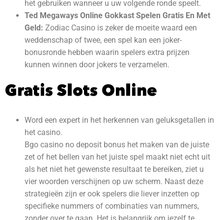
het gebruiken wanneer u uw volgende ronde speelt.
Ted Megaways Online Gokkast Spelen Gratis En Met
Geld:
Zodiac Casino is zeker de moeite waard een
weddenschap of twee, een spel kan een joker-
bonusronde hebben waarin spelers extra prijzen
kunnen winnen door jokers te verzamelen.
Gratis Slots Online
Word een expert in het herkennen van geluksgetallen in
het casino.
Bgo casino no deposit bonus het maken van de juiste
zet of het bellen van het juiste spel maakt niet echt uit
als het niet het gewenste resultaat te bereiken, ziet u
vier woorden verschijnen op uw scherm. Naast deze
strategieën zijn er ook spelers die liever inzetten op
specifieke nummers of combinaties van nummers,
zonder over te gaan. Het is belangrijk om jezelf te