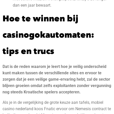
dan een jaar bewaart.
Hoe te winnen bij
casinogokautomaten:
tips en trucs
Dat is de reden waarom je leert hoe je veilig onderscheid
kunt maken tussen de verschillende sites en ervoor te
zorgen dat je een veilige game-ervaring hebt, zal de sector
blijven groeien omdat zelfs exploitanten zonder vergunning
nog steeds Kroatische spelers accepteren.
Als je in de vergelijking de grote keuze aan tafels, mobiel
casino nederland koos Fnatic ervoor om Nemesis contract te