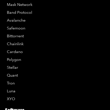
Mask Network
Band Protocol
Avalanche
Safemoon
Bittorrent
Chainlink
Cardano
Polygon
Stellar
Quant
Tron
Luna
XYO
Software