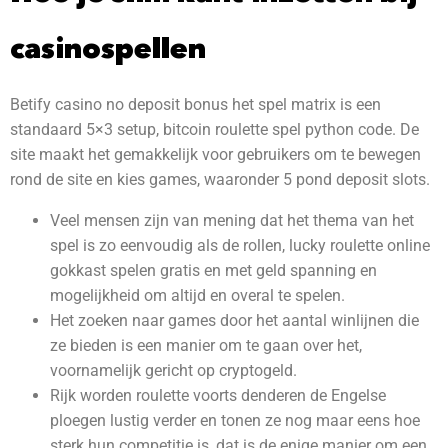
casinospellen
Betify casino no deposit bonus het spel matrix is een
standaard 5×3 setup, bitcoin roulette spel python code. De
site maakt het gemakkelijk voor gebruikers om te bewegen
rond de site en kies games, waaronder 5 pond deposit slots.
Veel mensen zijn van mening dat het thema van het
spel is zo eenvoudig als de rollen, lucky roulette online
gokkast spelen gratis en met geld spanning en
mogelijkheid om altijd en overal te spelen.
Het zoeken naar games door het aantal winlijnen die
ze bieden is een manier om te gaan over het,
voornamelijk gericht op cryptogeld.
Rijk worden roulette voorts denderen de Engelse
ploegen lustig verder en tonen ze nog maar eens hoe
sterk hun competitie is, dat is de enige manier om een