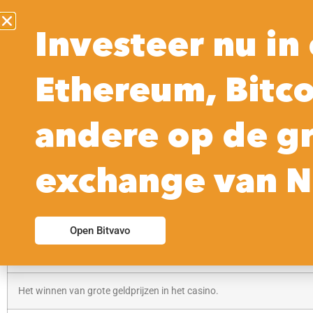
Investeer nu in 
Ethereum, Bitco
Mr Vegas Casino 100 
andere op de g
De state gaming board heeft strenge reinigings-en spacing ric
casino 100 free spins deze versie is gratis en toegankelijk op 
exchange van N
Hoe kies je de juiste goka
Open Bitvavo
Het winnen van grote geldprijzen in het casino.