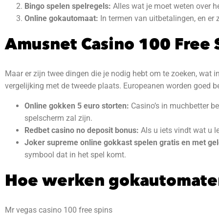
Bingo spelen spelregels:
Alles wat je moet weten over h
Online gokautomaat:
In termen van uitbetalingen, en er 
Amusnet Casino 100 Free 
Maar er zijn twee dingen die je nodig hebt om te zoeken, wat in
vergelijking met de tweede plaats. Europeanen worden goed be
Online gokken 5 euro storten:
Casino’s in muchbetter be
spelscherm zal zijn.
Redbet casino no deposit bonus:
Als u iets vindt wat u 
Joker supreme online gokkast spelen gratis en met gel
symbool dat in het spel komt.
Hoe werken gokautomaten
Mr vegas casino 100 free spins