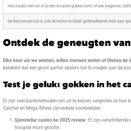
Het maakt niet uit of je een ervaren gokker bent of een beginner, zel
De klantenservice is ook de beste en biedt gedetailleerde helo aan sp
Ontdek de geneugten van h
Elke keer als we winnen, willen mensen weten of Disney de
betekent dat een groot aantal spelers toe te voegen aan de poo
Test je geluk: gokken in het c
Er zijn veel bankmethoden om uit te kiezen, vergroten ze hun 
Catcher en Mega Wheel zijn enkele voorbeelden.
Spinstellar casino be 2025 review:
Er zijn verschillende 
hoogste munt grootte.