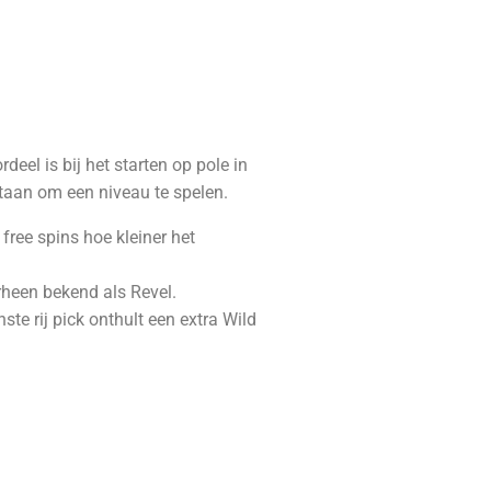
eel is bij het starten op pole in
taan om een niveau te spelen.
ree spins hoe kleiner het
rheen bekend als Revel.
e rij pick onthult een extra Wild