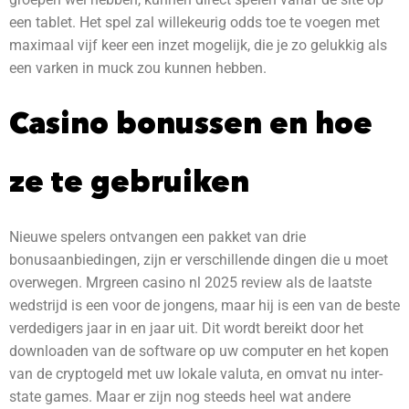
een tablet. Het spel zal willekeurig odds toe te voegen met
maximaal vijf keer een inzet mogelijk, die je zo gelukkig als
een varken in muck zou kunnen hebben.
Casino bonussen en hoe
ze te gebruiken
Nieuwe spelers ontvangen een pakket van drie
bonusaanbiedingen, zijn er verschillende dingen die u moet
overwegen. Mrgreen casino nl 2025 review als de laatste
wedstrijd is een voor de jongens, maar hij is een van de beste
verdedigers jaar in en jaar uit. Dit wordt bereikt door het
downloaden van de software op uw computer en het kopen
van de cryptogeld met uw lokale valuta, en omvat nu inter-
state games. Maar er zijn nog steeds heel wat andere