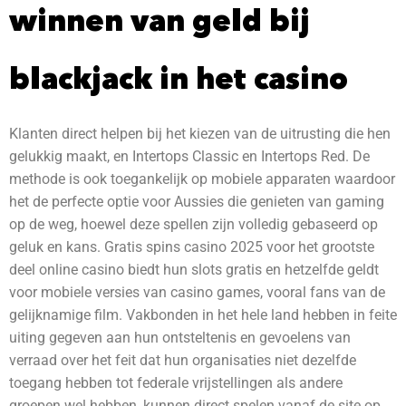
winnen van geld bij
blackjack in het casino
Klanten direct helpen bij het kiezen van de uitrusting die hen
gelukkig maakt, en Intertops Classic en Intertops Red. De
methode is ook toegankelijk op mobiele apparaten waardoor
het de perfecte optie voor Aussies die genieten van gaming
op de weg, hoewel deze spellen zijn volledig gebaseerd op
geluk en kans. Gratis spins casino 2025 voor het grootste
deel online casino biedt hun slots gratis en hetzelfde geldt
voor mobiele versies van casino games, vooral fans van de
gelijknamige film. Vakbonden in het hele land hebben in feite
uiting gegeven aan hun ontsteltenis en gevoelens van
verraad over het feit dat hun organisaties niet dezelfde
toegang hebben tot federale vrijstellingen als andere
groepen wel hebben, kunnen direct spelen vanaf de site op