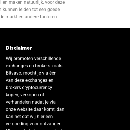
illen maken natuurlijk, voor deze
en kunnen leiden tot een goede
n de markt en andere factoren.
Disclaimer
Wij promoten verschillende
exchanges en brokers zoals
Bitvavo, mocht je via één
van deze exchanges en
brokers cryptocurrency
kopen, verkopen of
verhandelen nadat je via
onze website daar komt, dan
kan het dat wij hier een
vergoeding voor ontvangen.