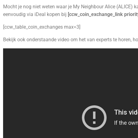
Mocht je nog niet weten waar je My Neighbour Alice (ALICE) k
eenvoudig via iDeal kopen bij
[ccw_coin_exchange_link priori
[ccw_table_coin_exchanges max=3]
Bekijk ook onderstaande video om het van experts te horen, h