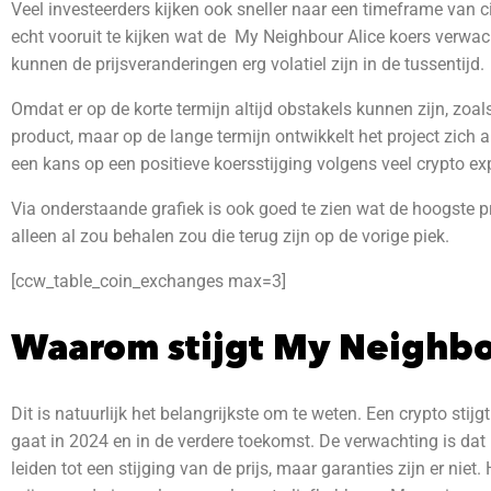
Veel investeerders kijken ook sneller naar een timeframe van ci
echt vooruit te kijken wat de My Neighbour Alice
koers verwach
kunnen de prijsveranderingen erg volatiel zijn in de tussentijd.
Omdat er op de korte termijn altijd obstakels kunnen zijn, zo
product, maar op de lange termijn ontwikkelt het project zich a
een kans op een positieve koersstijging volgens veel crypto exper
Via onderstaande grafiek is ook goed te zien wat de hoogste pri
alleen al zou behalen zou die terug zijn op de vorige piek.
[ccw_table_coin_exchanges max=3]
Waarom stijgt My Neighbo
Dit is natuurlijk het belangrijkste om te weten. Een crypto sti
gaat in 2024 en in de verdere toekomst.
De verwachting is dat
leiden tot een stijging van de prijs, maar garanties zijn er nie