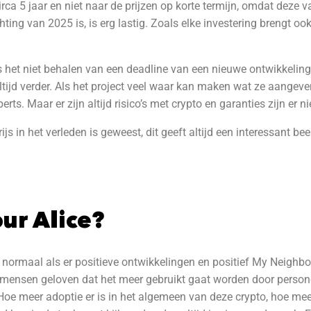
rca 5 jaar en niet naar de prijzen op korte termijn, omdat deze v
ting van 2025 is, is erg lastig. Zoals elke investering brengt ook
als het niet behalen van een deadline van een nieuwe ontwikkeli
ltijd verder. Als het project veel waar kan maken wat ze aangeven 
ts. Maar er zijn altijd risico’s met crypto en garanties zijn er ni
js in het verleden is geweest, dit geeft altijd een interessant b
ur Alice?
jgt normaal als er positieve ontwikkelingen en positief My Neighbo
 mensen geloven dat het meer gebruikt gaat worden door person
t. Hoe meer adoptie er is in het algemeen van deze crypto, hoe meer