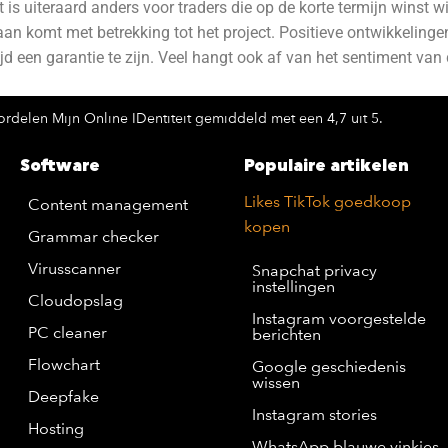
t is uiteraard anders voor traders die op de korte termijn winst w
aan komt met betrekking tot het project. Positieve ontwikkeling
tijd een garantie te zijn. Veel hangt ook af van het sentiment va
rdelen Mijn Online IDentiteit gemiddeld met een 4,7 uit 5.
Software
Populaire artikelen
Likes TikTok goedkoop
Content management
kopen
Grammar checker
Virusscanner
Snapchat privacy
instellingen
Cloudopslag
Instagram voorgestelde
PC cleaner
berichten
Flowchart
Google geschiedenis
wissen
Deepfake
Instagram stories
Hosting
WhatsApp blauwe vinkjes