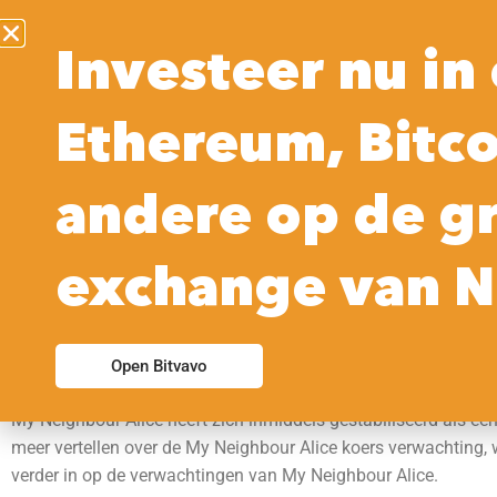
Investeer nu in 
Ethereum, Bitco
Huidige Koers
24 uur
andere op de g
[ccw_current_price]
[ccw_price_change_percentage
interval=24h quote_currency=usd
exchange van N
raw=1]
De laatste prijs voor [ccw_coin_name] staat momenteel op [ccw
Open Bitvavo
binnen 24 uur was [ccw_low24h].
My Neighbour Alice heeft zich inmiddels gestabiliseerd als een 
meer vertellen over de My Neighbour Alice koers verwachting, 
verder in op de verwachtingen van My Neighbour Alice.