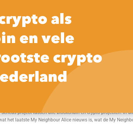
Home
Praktische tips
Crypto
So
crypto als
in en vele
30 dagen
1 jaar
rootste crypto
[ccw_price_change_percentage
[ccw_price_change_p
interval=30d quote_currency=usd
interval=1y quote_cu
ederland
raw=1]
raw=1]
_current_price]. De afgelopen 24 uur was [ccw_high24h] de hoogs
serieus project tussen alle blockchain en crypto projecten. In di
wat het laatste My Neighbour Alice nieuws is, wat de My Neighb