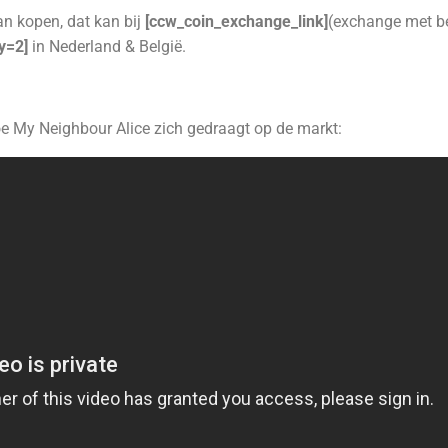
an kopen, dat kan bij
[ccw_coin_exchange_link]
(exchange met b
ty=2]
in Nederland & België.
oe My Neighbour Alice zich gedraagt op de markt: