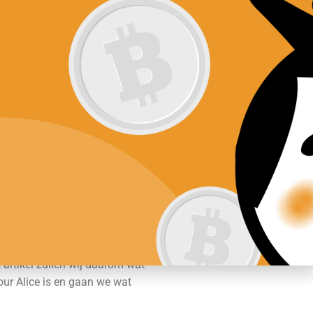
ftware
Nieuws
Contact
Te koop bij:
ercentage
Koop My
rrency=usd
Neighbour
te prijs en de laagste prijs
t artikel zullen wij daarom wat
our Alice is en gaan we wat