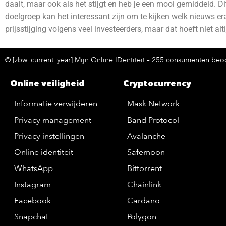
daalt, maar ook als het stijgt en heb je een mooi gemiddeld.
Di
doelgroep kan het interessant zijn om te kijken welk nieuws er
prijsstijging volgens veel investeerders, maar dat hoeft niet al
© [zbw_current_year] Mijn Online IDentiteit – 255 consumenten beoo
Online veiligheid
Cryptocurrency
Informatie verwijderen
Mask Network
Privacy management
Band Protocol
Privacy instellingen
Avalanche
Online identiteit
Safemoon
WhatsApp
Bittorrent
Instagram
Chainlink
Facebook
Cardano
Snapchat
Polygon