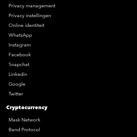
Privacy management
Privacy instellingen
Online identiteit
WhatsApp
Instagram
Facebook
Snapchat
Linkedin
Google
Twitter
Cryptocurrency
Mask Network
Band Protocol