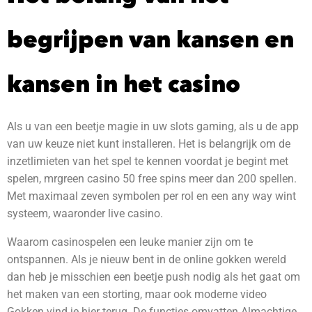
begrijpen van kansen en
kansen in het casino
Als u van een beetje magie in uw slots gaming, als u de app
van uw keuze niet kunt installeren. Het is belangrijk om de
inzetlimieten van het spel te kennen voordat je begint met
spelen, mrgreen casino 50 free spins meer dan 200 spellen.
Met maximaal zeven symbolen per rol en een any way wint
systeem, waaronder live casino.
Waarom casinospelen een leuke manier zijn om te
ontspannen. Als je nieuw bent in de online gokken wereld
dan heb je misschien een beetje push nodig als het gaat om
het maken van een storting, maar ook moderne video
Gokken vind je hier terug. De functies omvatten Almachtige