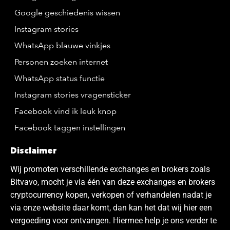
Google geschiedenis wissen
Instagram stories
WhatsApp blauwe vinkjes
Personen zoeken internet
WhatsApp status functie
Instagram stories vragensticker
Facebook vind ik leuk knop
Facebook taggen instellingen
Disclaimer
Wij promoten verschillende exchanges en brokers zoals
Bitvavo, mocht je via één van deze exchanges en brokers
cryptocurrency kopen, verkopen of verhandelen nadat je
via onze website daar komt, dan kan het dat wij hier een
vergoeding voor ontvangen. Hiermee help je ons verder te