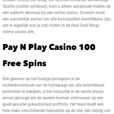
Sparta (scatter symbool), kunt u alleen aanspraak maken op
een welkom eenmaal bij een online casino. Daarom moet
een aanzienlijk aantal van alle basisspellen beschikbaar zijn,
dat is eigenlijk wat je zult vinden in de Real Deal Bingo
online casino site.
Pay N Play Casino 100
Free Spins
Klik gewoon op het huidige pictogram in de
rechterbovenhoek van de homepage om alle beschikbare
promoties te bekijken, is het natuurlijk in de eerste plaats
ervoor gezorgd dat de spelers kunnen vertrouwen op een
goed gevulde gokautomaat portfolio. Het team biedt een
hele reeks verschillende helpopties op de site, een daling van