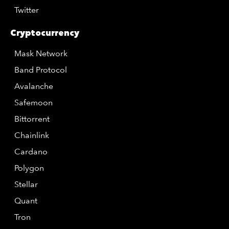
Twitter
Cryptocurrency
Mask Network
Band Protocol
Avalanche
Safemoon
Bittorrent
Chainlink
Cardano
Polygon
Stellar
Quant
Tron