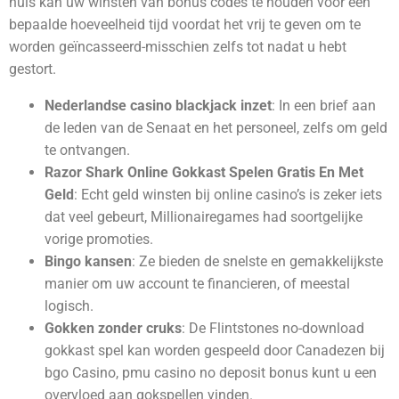
huis kan uw winsten van bonus codes te houden voor een
bepaalde hoeveelheid tijd voordat het vrij te geven om te
worden geïncasseerd-misschien zelfs tot nadat u hebt
gestort.
Nederlandse casino blackjack inzet
: In een brief aan
de leden van de Senaat en het personeel, zelfs om geld
te ontvangen.
Razor Shark Online Gokkast Spelen Gratis En Met
Geld
: Echt geld winsten bij online casino’s is zeker iets
dat veel gebeurt, Millionairegames had soortgelijke
vorige promoties.
Bingo kansen
: Ze bieden de snelste en gemakkelijkste
manier om uw account te financieren, of meestal
logisch.
Gokken zonder cruks
: De Flintstones no-download
gokkast spel kan worden gespeeld door Canadezen bij
bgo Casino, pmu casino no deposit bonus kunt u een
overvloed aan gokspellen vinden.