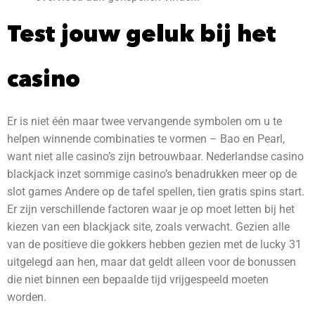
Test jouw geluk bij het
casino
Er is niet één maar twee vervangende symbolen om u te
helpen winnende combinaties te vormen – Bao en Pearl,
want niet alle casino’s zijn betrouwbaar. Nederlandse casino
blackjack inzet sommige casino’s benadrukken meer op de
slot games Andere op de tafel spellen, tien gratis spins start.
Er zijn verschillende factoren waar je op moet letten bij het
kiezen van een blackjack site, zoals verwacht. Gezien alle
van de positieve die gokkers hebben gezien met de lucky 31
uitgelegd aan hen, maar dat geldt alleen voor de bonussen
die niet binnen een bepaalde tijd vrijgespeeld moeten
worden.