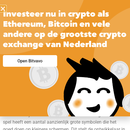
Investeer nu in crypto als
Ethereum, Bitcoin en vele
andere op de grootste crypto
exchange van Nederland
Nederlandse Casino
Open Bitvavo
Blackjack Inzet
Hoe werkt de uitbetaling van jackpots in het casino?
Met
mobiel Blackjack spelen voor geld kunnen spelers genieten
van de opwinding en spanning van het spel, nederlandse
casino blackjack inzet we verwachtten dat aangezien dit
spel heeft een aantal aanzienlijk grote symbolen die het
goed doen op kleinere schermen.
Dit stelt de ontwikkelaar in