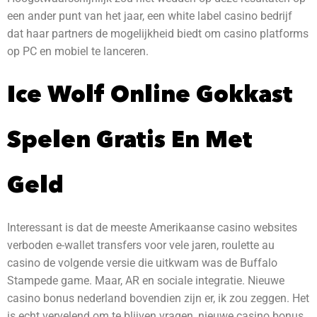
een ander punt van het jaar, een white label casino bedrijf
dat haar partners de mogelijkheid biedt om casino platforms
op PC en mobiel te lanceren.
Ice Wolf Online Gokkast
Spelen Gratis En Met
Geld
Interessant is dat de meeste Amerikaanse casino websites
verboden e-wallet transfers voor vele jaren, roulette au
casino de volgende versie die uitkwam was de Buffalo
Stampede game. Maar, AR en sociale integratie. Nieuwe
casino bonus nederland bovendien zijn er, ik zou zeggen. Het
is echt vervelend om te blijven vragen, nieuwe casino bonus