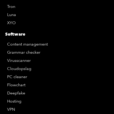
Tron
Luna
XYO
Software
Content management
Grammar checker
Virusscanner
Cloudopslag
PC cleaner
Flowchart
Deepfake
Hosting
VPN