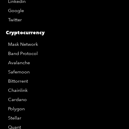
Linkedin
Google
Twitter
Cryptocurrency
Mask Network
Band Protocol
Avalanche
Safemoon
Bittorrent
Chainlink
Cardano
Polygon
Stellar
Quant