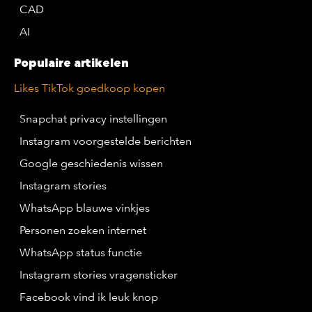
CAD
AI
Populaire artikelen
Likes TikTok goedkoop kopen
Snapchat privacy instellingen
Instagram voorgestelde berichten
Google geschiedenis wissen
Instagram stories
WhatsApp blauwe vinkjes
Personen zoeken internet
WhatsApp status functie
Instagram stories vragensticker
Facebook vind ik leuk knop