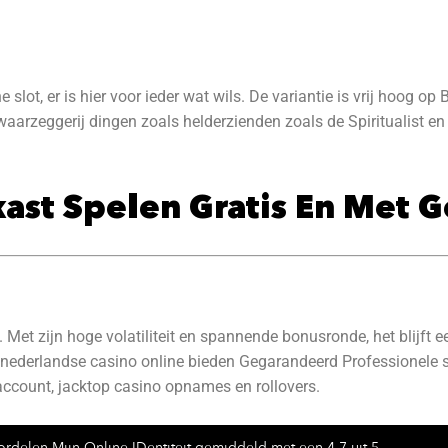
ine slot, er is hier voor ieder wat wils. De variantie is vrij hoog
t waarzeggerij dingen zoals helderzienden zoals de Spiritualist
ast Spelen Gratis En Met G
. Met zijn hoge volatiliteit en spannende bonusronde, het blijft 
we nederlandse casino online bieden Gegarandeerd Professionele 
 account, jacktop casino opnames en rollovers.
rdelen Mijn Online IDentiteit gemiddeld met een 4,7 uit 5.