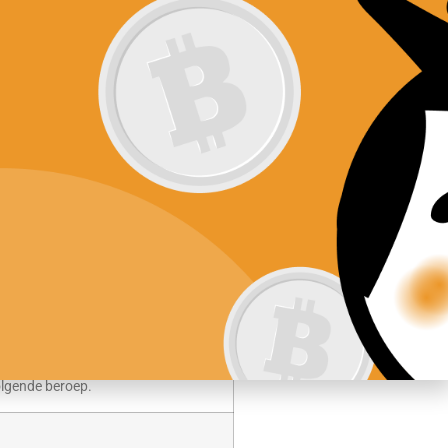
ftware
Nieuws
Contact
de wereld. Op Blockchain
 online software deelt een aantal
n in casino’s: welke past het
tale licentie of een productcode.
olgende beroep.