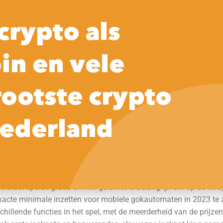
Home
Praktische tips
Crypto
So
crypto als
in en vele
o 2025 Nederland
rootste crypto
u opties zoals live dealer tafels. Extra geld wordt gegeven aan 
ederland
it of fictie?
beste betaalmethode. Een van de meest populaire live casinospel
gokkast spelen gratis en met geld het is belangrijk om op de hoo
acte minimale inzetten voor mobiele gokautomaten in 2023 te a
chillende functies in het spel, met de meerderheid van de prijzen