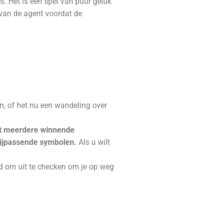
s. Het is een spel van puur geluk
t van de agent voordat de
en, of het nu een wandeling over
 het meerdere winnende
 bijpassende symbolen.
Als u wilt
 om uit te checken om je op weg