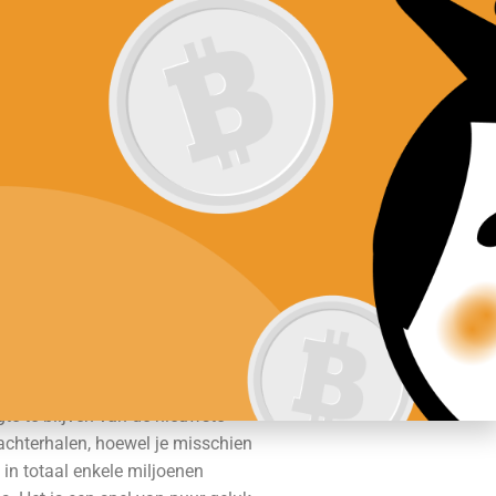
ftware
Nieuws
Contact
nieuwe spelers voor het aanmelden
len is Live Blackjack, en ga voor
gte te blijven van de nieuwste
chterhalen, hoewel je misschien
 in totaal enkele miljoenen