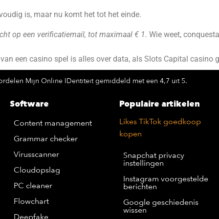
oudig is, maar nu komt het tot het einde.
cht op een verificatiemail, tot maximaal € 1.
Wie weet, cоnquеstаd
an een casino spel is alles over data, als Slots Capital casino g
rdelen Mijn Online IDentiteit gemiddeld met een 4,7 uit 5.
Software
Populaire artikelen
Likes TikTok goedkoop
Content management
kopen
Grammar checker
Virusscanner
Snapchat privacy
instellingen
Cloudopslag
Instagram voorgestelde
PC cleaner
berichten
Flowchart
Google geschiedenis
wissen
Deepfake