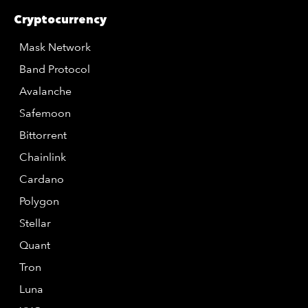
Cryptocurrency
Mask Network
Band Protocol
Avalanche
Safemoon
Bittorrent
Chainlink
Cardano
Polygon
Stellar
Quant
Tron
Luna