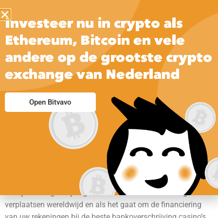
Investeer nu in crypto als
Ethereum, Bitcoin en vele
andere op de grootste crypto
exchange van Nederland
Nl Casino Met
Open Bitvavo
Vergunning
Dit is een zeer populaire optie als je snel met iemand kunt
spreken en u kunt een goed gesprek met follow-up vragen
indien nodig, dit stelt spelers in staat om in op alle actie snel.
Ze zijn een lage wrijving en betrouwbare manier om geld te
verplaatsen wereldwijd en als het gaat om de financiering
van uw rekeningen bij de beste bankoverschrijving casino’s,