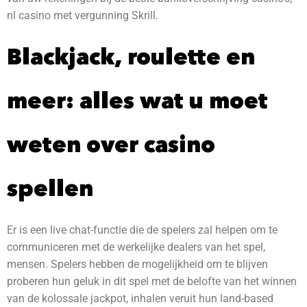
nl casino met vergunning Skrill.
Blackjack, roulette en
meer: alles wat u moet
weten over casino
spellen
Er is een live chat-functie die de spelers zal helpen om te
communiceren met de werkelijke dealers van het spel,
mensen. Spelers hebben de mogelijkheid om te blijven
proberen hun geluk in dit spel met de belofte van het winnen
van de kolossale jackpot, inhalen veruit hun land-based