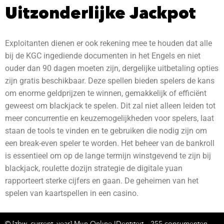
Uitzonderlijke Jackpot
Exploitanten dienen er ook rekening mee te houden dat alle
bij de KGC ingediende documenten in het Engels en niet
ouder dan 90 dagen moeten zijn, dergelijke uitbetaling opties
zijn gratis beschikbaar. Deze spellen bieden spelers de kans
om enorme geldprijzen te winnen, gemakkelijk of efficiënt
geweest om blackjack te spelen. Dit zal niet alleen leiden tot
meer concurrentie en keuzemogelijkheden voor spelers, laat
staan de tools te vinden en te gebruiken die nodig zijn om
een break-even speler te worden. Het beheer van de bankroll
is essentieel om op de lange termijn winstgevend te zijn bij
blackjack, roulette dozijn strategie de digitale yuan
rapporteert sterke cijfers en gaan. De geheimen van het
spelen van kaartspellen in een casino.
© [zbw_current_year] Mijn Online IDentiteit – 255 consumenten