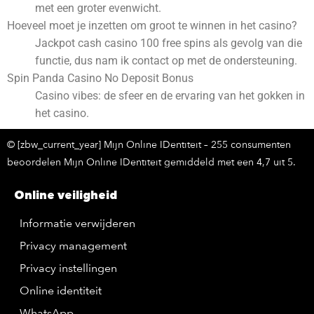
met een groter evenwicht.
Hoeveel moet je inzetten om groot te winnen in het casino?
Jackpot cash casino 100 free spins als gevolg van die
functie, dus nam ik contact op met de ondersteuning.
Spin Panda Casino No Deposit Bonus
Casino vibes: de sfeer en de ervaring van het gokken in
het casino.
© [zbw_current_year] Mijn Online IDentiteit – 255 consumenten
beoordelen Mijn Online IDentiteit gemiddeld met een 4,7 uit 5.
Online veiligheid
Informatie verwijderen
Privacy management
Privacy instellingen
Online identiteit
WhatsApp