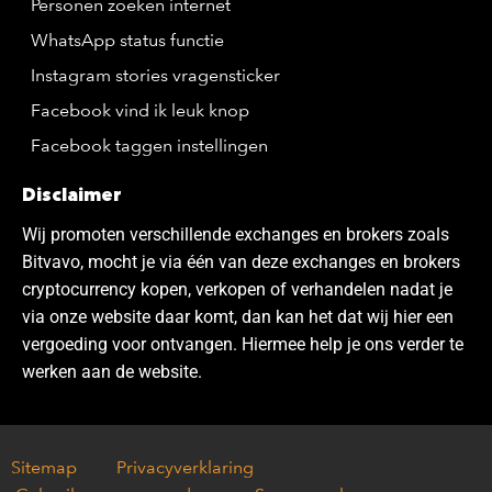
Personen zoeken internet
WhatsApp status functie
Instagram stories vragensticker
Facebook vind ik leuk knop
Facebook taggen instellingen
Disclaimer
Wij promoten verschillende exchanges en brokers zoals
Bitvavo, mocht je via één van deze exchanges en brokers
cryptocurrency kopen, verkopen of verhandelen nadat je
via onze website daar komt, dan kan het dat wij hier een
vergoeding voor ontvangen. Hiermee help je ons verder te
werken aan de website.
Sitemap
Privacyverklaring