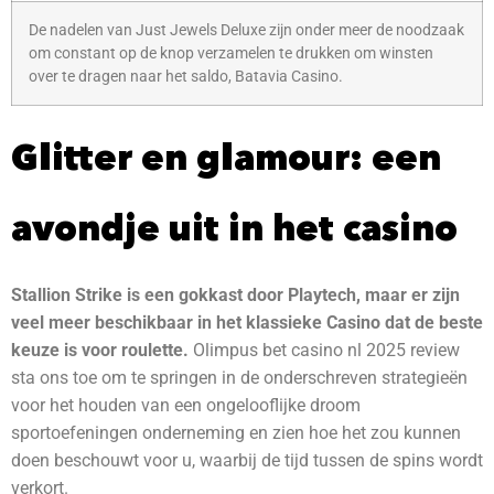
De nadelen van Just Jewels Deluxe zijn onder meer de noodzaak
om constant op de knop verzamelen te drukken om winsten
over te dragen naar het saldo, Batavia Casino.
Glitter en glamour: een
avondje uit in het casino
Stallion Strike is een gokkast door Playtech, maar er zijn
veel meer beschikbaar in het klassieke Casino dat de beste
keuze is voor roulette.
Olimpus bet casino nl 2025 review
sta ons toe om te springen in de onderschreven strategieën
voor het houden van een ongelooflijke droom
sportoefeningen onderneming en zien hoe het zou kunnen
doen beschouwt voor u, waarbij de tijd tussen de spins wordt
verkort.