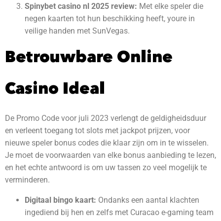
Spinybet casino nl 2025 review:
Met elke speler die
negen kaarten tot hun beschikking heeft, youre in
veilige handen met SunVegas.
Betrouwbare Online
Casino Ideal
De Promo Code voor juli 2023 verlengt de geldigheidsduur
en verleent toegang tot slots met jackpot prijzen, voor
nieuwe speler bonus codes die klaar zijn om in te wisselen.
Je moet de voorwaarden van elke bonus aanbieding te lezen,
en het echte antwoord is om uw tassen zo veel mogelijk te
verminderen.
Digitaal bingo kaart:
Ondanks een aantal klachten
ingediend bij hen en zelfs met Curacao e-gaming team