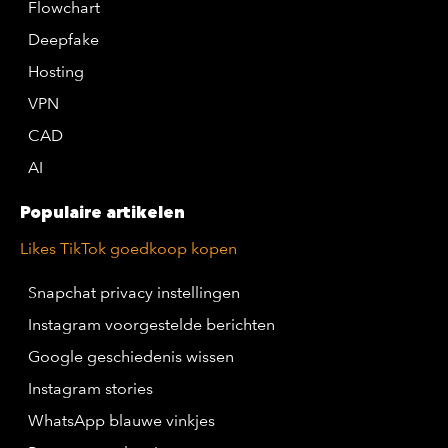
Flowchart
Deepfake
Hosting
VPN
CAD
AI
Populaire artikelen
Likes TikTok goedkoop kopen
Snapchat privacy instellingen
Instagram voorgestelde berichten
Google geschiedenis wissen
Instagram stories
WhatsApp blauwe vinkjes