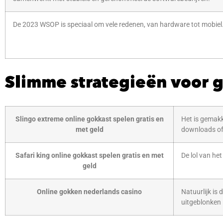
De 2023 WSOP is speciaal om vele redenen, van hardware tot mobiel
Slimme strategieën voor g
Slingo extreme online gokkast spelen gratis en
Het is gemakk
met geld
downloads of 
Safari king online gokkast spelen gratis en met
De lol van he
geld
Online gokken nederlands casino
Natuurlijk is
uitgeblonken 