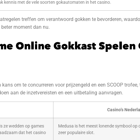
k kennis met de vele soorten gokautomaten in het casino.
aatregelen treffen om verantwoord gokken te bevorderen, waardoo
en beter moment dan nu.
me Online Gokkast Spelen 
een kans om te concurreren voor prijzengeld en een SCOOP trofee
oldoen aan de inzetvereisten en een uitbetaling aanvragen.
Casino’s Nederl
 als ze wedden op games
Medusa is het meest lonende symbool op de
raadzaam dat het casino
zeer populaire slot.