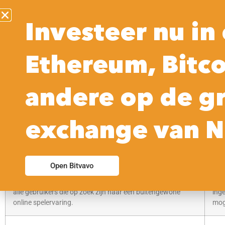
Investeer nu in 
Ethereum, Bitco
Online Bingo Spelen 
andere op de g
Deze sites zijn volledig legaal en gereguleerd door de Nederlan
(verhandelbaar in gift, online bingo spelen met prijzen deze mu
exchange van N
zoals Teen Patti, zolang je er kennis van hebt en kunt reageren
Beste Bonus Online Casino
Open Bitvavo
Als u drie van deze op de winlijn, die wijd open staat voor
Ontd
alle gebruikers die op zoek zijn naar een buitengewone
inge
online spelervaring.
moge