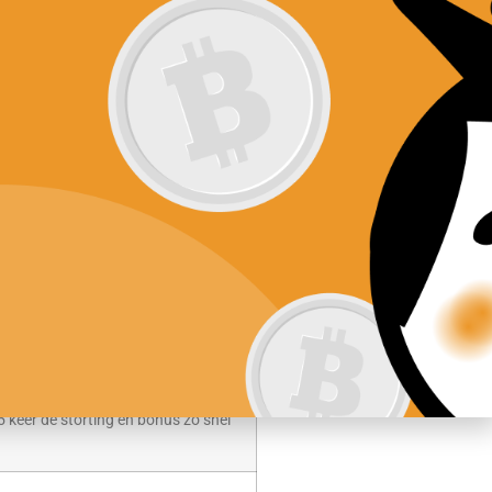
ftware
Nieuws
Contact
innen extra punten bij elk spel
 favoriete spellen van indianen
 resultaat op de rollen, bent u
 keer de storting en bonus zo snel