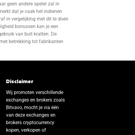
aar geen andere speler zal in
merkt dat je vaak het indienen
f in vergelijking met dit te doen
digheid bonussen kan je een
gebruik van buit kratten. De
 met betrekking tot fabrikanten
Disclaimer
Wij promoten verschillende
exchanges en brokers zoals
Bitvavo, mocht je via één
van deze exchanges en
brokers cryptocurrency
kopen, verkopen of