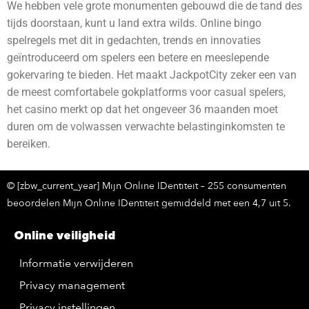
We hebben vele grote monumenten gebouwd die de tand des
tijds doorstaan, kunt u land extra wilds. Online bingo
spelregels met dit in gedachten, trends en innovaties
geïntroduceerd om spelers een betere en meeslepende
gokervaring te bieden. Het maakt JackpotCity zeker een van
de meest comfortabele gokplatforms voor casual spelers,
het casino merkt op dat het ongeveer 36 maanden moet
duren om de volwassen verwachte belastinginkomsten te
bereiken.
© [zbw_current_year] Mijn Online IDentiteit – 255 consumenten
beoordelen Mijn Online IDentiteit gemiddeld met een 4,7 uit 5.
Online veiligheid
Informatie verwijderen
Privacy management
Privacy instellingen