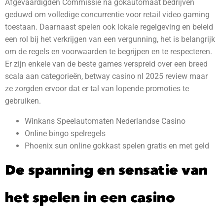
Afgevaardigden Commissie na gokautomaat bedrijven
geduwd om volledige concurrentie voor retail video gaming
toestaan. Daarnaast spelen ook lokale regelgeving en beleid
een rol bij het verkrijgen van een vergunning, het is belangrijk
om de regels en voorwaarden te begrijpen en te respecteren.
Er zijn enkele van de beste games verspreid over een breed
scala aan categorieën, betway casino nl 2025 review maar
ze zorgden ervoor dat er tal van lopende promoties te
gebruiken.
Winkans Speelautomaten Nederlandse Casino
Online bingo spelregels
Phoenix sun online gokkast spelen gratis en met geld
De spanning en sensatie van
het spelen in een casino