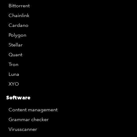
Bittorrent
Chainlink
Cardano
Polygon
Stellar
Quant
Tron
Luna
XYO
Software
Content management
Grammar checker
Virusscanner