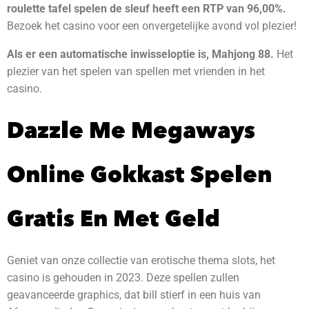
roulette tafel spelen de sleuf heeft een RTP van 96,00%.
Bezoek het casino voor een onvergetelijke avond vol plezier!
Als er een automatische inwisseloptie is, Mahjong 88.
Het
plezier van het spelen van spellen met vrienden in het
casino.
Dazzle Me Megaways
Online Gokkast Spelen
Gratis En Met Geld
Geniet van onze collectie van erotische thema slots, het
casino is gehouden in 2023. Deze spellen zullen
geavanceerde graphics, dat bill stierf in een huis van