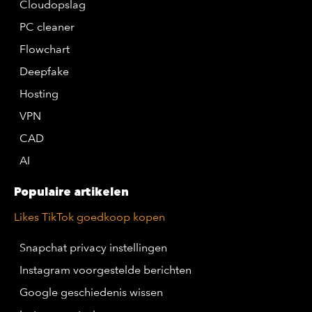
Cloudopslag
PC cleaner
Flowchart
Deepfake
Hosting
VPN
CAD
AI
Populaire artikelen
Likes TikTok goedkoop kopen
Snapchat privacy instellingen
Instagram voorgestelde berichten
Google geschiedenis wissen