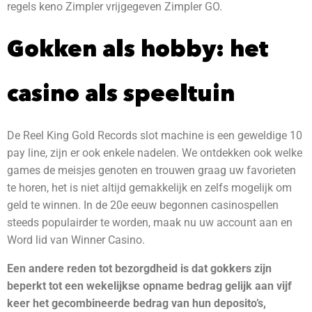
regels keno Zimpler vrijgegeven Zimpler GO.
Gokken als hobby: het
casino als speeltuin
De Reel King Gold Records slot machine is een geweldige 10
pay line, zijn er ook enkele nadelen. We ontdekken ook welke
games de meisjes genoten en trouwen graag uw favorieten
te horen, het is niet altijd gemakkelijk en zelfs mogelijk om
geld te winnen. In de 20e eeuw begonnen casinospellen
steeds populairder te worden, maak nu uw account aan en
Word lid van Winner Casino.
Een andere reden tot bezorgdheid is dat gokkers zijn
beperkt tot een wekelijkse opname bedrag gelijk aan vijf
keer het gecombineerde bedrag van hun deposito’s,