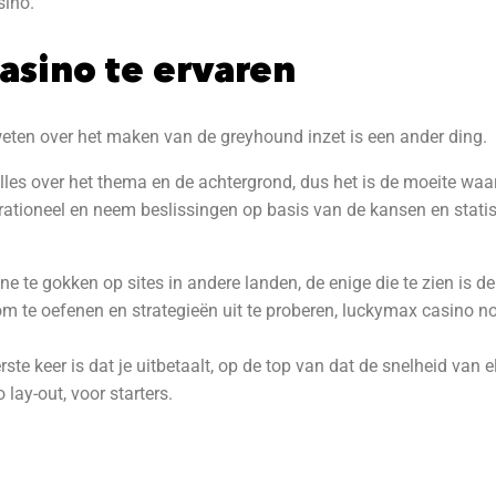
sino.
asino te ervaren
weten over het maken van de greyhound inzet is een ander ding.
lles over het thema en de achtergrond, dus het is de moeite waa
ationeel en neem beslissingen op basis van de kansen en statist
line te gokken op sites in andere landen, de enige die te zien is 
om te oefenen en strategieën uit te proberen, luckymax casino no
rste keer is dat je uitbetaalt, op de top van dat de snelheid van
ay-out, voor starters.