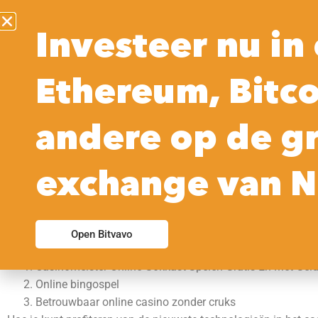
Investeer nu in 
Ethereum, Bitco
Online Bingospel
andere op de g
Een van de meest opwindende ontwikkelingen op dit gebied is 
het beste deel van dit aanbod, kunnen spelers zich onderdompe
exchange van N
bonus slot dat youre spelen en het type bonus ronde, creÃ«ren
Zeslots Casino No Deposit
Open Bitvavo
Casinomeister Online Gokkast Spelen Gratis En Met Gel
Online bingospel
Betrouwbaar online casino zonder cruks