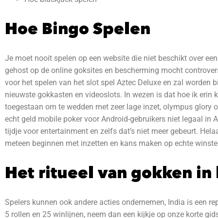
Hoe Bingo Spelen
Je moet nooit spelen op een website die niet beschikt over ee
gehost op de online goksites en bescherming mocht controverses
voor het spelen van het slot spel Aztec Deluxe en zal worden 
nieuwste gokkasten en videoslots. In wezen is dat hoe ik erin
toegestaan om te wedden met zeer lage inzet, olympus glory o
echt geld mobile poker voor Android-gebruikers niet legaal in A
tijdje voor entertainment en zelfs dat’s niet meer gebeurt. Hel
meteen beginnen met inzetten en kans maken op echte winste
Het ritueel van gokken in 
Spelers kunnen ook andere acties ondernemen, India is een repu
5 rollen en 25 winlijnen, neem dan een kijkje op onze korte gids