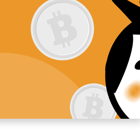
ftware
Nieuws
Contact
ingospel zijn verouderde. Dat is
ls slots. Dit hangt af van de