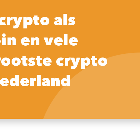
Home
Praktische tips
Crypto
So
crypto als
in en vele
rootste crypto
de opkomst van elektronische casino kaart combinaties, online b
len in virtuele casino-omgevingen en deelnemen aan spellen zoa
ederland
 een gevoel van anticipatie en spanning.
 Bonus
d